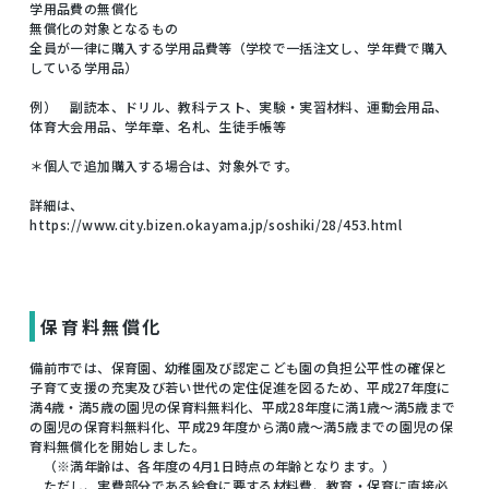
学用品費の無償化
無償化の対象となるもの
全員が一律に購入する学用品費等（学校で一括注文し、学年費で購入
している学用品）
例） 副読本、ドリル、教科テスト、実験・実習材料、運動会用品、
体育大会用品、学年章、名札、生徒手帳等
＊個人で追加購入する場合は、対象外です。
詳細は、
https://www.city.bizen.okayama.jp/soshiki/28/453.html
保育料無償化
備前市では、保育園、幼稚園及び認定こども園の負担公平性の確保と
子育て支援の充実及び若い世代の定住促進を図るため、平成27年度に
満4歳・満5歳の園児の保育料無料化、平成28年度に満1歳～満5歳まで
の園児の保育料無料化、平成29年度から満0歳～満5歳までの園児の保
育料無償化を開始しました。
（※満年齢は、各年度の4月1日時点の年齢となります。）
ただし、実費部分である給食に要する材料費、教育・保育に直接必