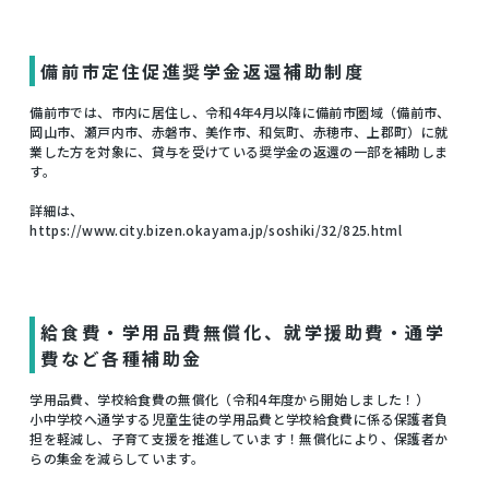
備前市定住促進奨学金返還補助制度
備前市では、市内に居住し、令和4年4月以降に備前市圏域（備前市、
岡山市、瀬戸内市、赤磐市、美作市、和気町、赤穂市、上郡町）に就
業した方を対象に、貸与を受けている奨学金の返還の一部を補助しま
す。
詳細は、
https://www.city.bizen.okayama.jp/soshiki/32/825.html
給食費・学用品費無償化、就学援助費・通学
費など各種補助金
学用品費、学校給食費の無償化（令和4年度から開始しました！）
小中学校へ通学する児童生徒の学用品費と学校給食費に係る保護者負
担を軽減し、子育て支援を推進しています！無償化により、保護者か
らの集金を減らしています。