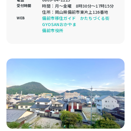
受付時間
時間：月〜金曜 8時30分～17時15分
住所：岡山県備前市東片上126番地
WEB
備前市移住ガイド かたちづくる街
GYOSANおかやま
備前市役所