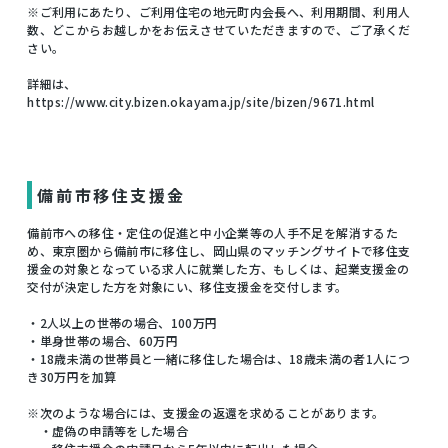
※ご利用にあたり、ご利用住宅の地元町内会長へ、利用期間、利用人
数、どこからお越しかをお伝えさせていただきますので、ご了承くだ
さい。
詳細は、
https://www.city.bizen.okayama.jp/site/bizen/9671.html
備前市移住支援金
備前市への移住・定住の促進と中小企業等の人手不足を解消するた
め、東京圏から備前市に移住し、岡山県のマッチングサイトで移住支
援金の対象となっている求人に就業した方、もしくは、起業支援金の
交付が決定した方を対象にい、移住支援金を交付します。
・2人以上の世帯の場合、100万円
・単身世帯の場合、60万円
・18歳未満の世帯員と一緒に移住した場合は、18歳未満の者1人につ
き30万円を加算
※次のような場合には、支援金の返還を求めることがあります。
・虚偽の申請等をした場合