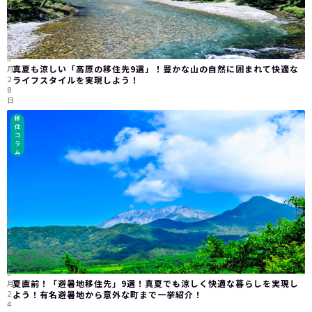
0
2
5
年
0
5
真夏も涼しい「高原の移住先9選」！豊かな山の自然に囲まれて快適な
月
2
ライフスタイルを実現しよう！
8
日
移
住
コ
ラ
ム
2
0
2
5
年
0
5
夏直前！「避暑地移住先」9選！真夏でも涼しく快適な暮らしを実現し
月
2
よう！有名避暑地から意外な町まで一挙紹介！
4