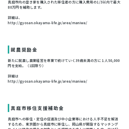
真庭市内の空き家を購入された移住者の方に購入費用の1/3以内で最大
80万円を補助します。
詳細は、
http://gyosan.okayama-life.jp/area/maniwa/
就農奨励金
新たに就農し農業経営を専業で続けていく39歳未満の方に１人50,000
円を支給。（1回限り）
詳細は
http://gyosan.okayama-life.jp/area/maniwa/
真庭市移住支援補助金
真庭市への移住・定住の促進及び中小企業等における人手不足を解消
するため、東京圏から真庭市に移住し、岡山県が開設するマッチング