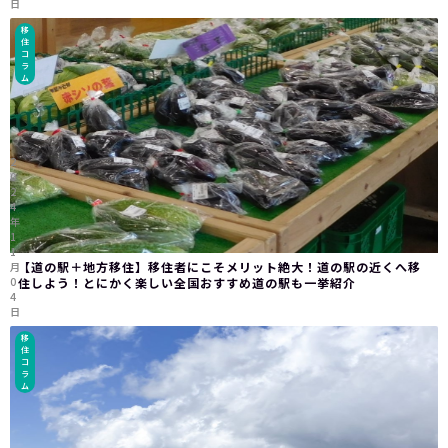
日
移
住
コ
ラ
ム
2
0
2
4
年
1
1
【道の駅＋地方移住】移住者にこそメリット絶大！道の駅の近くへ移
月
0
住しよう！とにかく楽しい全国おすすめ道の駅も一挙紹介
4
日
移
住
コ
ラ
ム