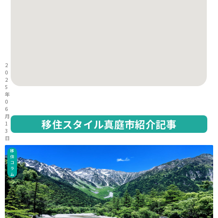
2
0
2
5
年
0
6
月
移住スタイル真庭市紹介記事
1
3
日
移
住
コ
ラ
ム
2