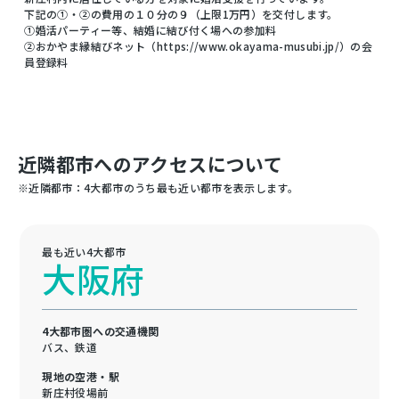
下記の①・②の費用の１０分の９（上限1万円）を交付します。
①婚活パーティー等、結婚に結び付く場への参加料
②おかやま縁結びネット（https://www.okayama-musubi.jp/）の会
員登録料
近隣都市へのアクセスについて
※近隣都市：4大都市のうち最も近い都市を表示します。
最も近い4大都市
大阪府
4大都市圏への交通機関
バス、鉄道
現地の空港・駅
新庄村役場前