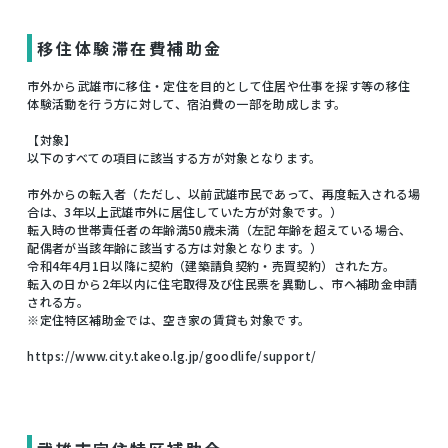
移住体験滞在費補助金
市外から武雄市に移住・定住を目的として住居や仕事を探す等の移住
体験活動を行う方に対して、宿泊費の一部を助成します。
【対象】
以下のすべての項目に該当する方が対象となります。
市外からの転入者（ただし、以前武雄市民であって、再度転入される場
合は、3年以上武雄市外に居住していた方が対象です。）
転入時の世帯責任者の年齢満50歳未満（左記年齢を超えている場合、
配偶者が当該年齢に該当する方は対象となります。）
令和4年4月1日以降に契約（建築請負契約・売買契約）された方。
転入の日から2年以内に住宅取得及び住民票を異動し、市へ補助金申請
される方。
※定住特区補助金では、空き家の賃貸も対象です。
https://www.city.takeo.lg.jp/goodlife/support/