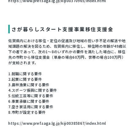
https://www.pref.saga.lg.jp/kiji00370965/index.html
さが暮らしスタート支援事業移住支援金
佐賀県内における移住・定住の促進及び地域の担い手不足の解消や地
域課題の解決を図るため、佐賀県内に移住し、移住時の年齢が49歳以
下の者であって、次の1～8のいずれかの要件を満たした場合に、移住
先の市町から移住支援金（単身の場合60万円、世帯の場合100万円）
が支給されます。
1.就職に関する要件
2.起業に関する要件
3.農林漁業に関する要件
4.スポーツ振興に関する要件
5.伝統工芸等に関する要件
6.事業承継に関する要件
7.空き家活用に関する要件
8.市町が設定する要件
https://www.pref.saga.lg.jp/kiji00385867/index.html