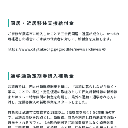
同居・近居移住支援給付金
ご家族が武雄市に転入したことで三世代同居・近居が成立し、かつ6カ
月経過した場合にご家族の代表者に対して、給付金を支給します。
https://www.city.takeo.lg.jp/goodlife/news/archives/40
通学通勤定期券購入補助金
武雄市では、西九州新幹線開業を機に、「武雄に暮らしながら働く・
学ぶ」ことで、移住・定住促進の取組みとして西九州新幹線の新幹線
またはリレー特急区間の特急を利用し、県外へ通勤・通学される方に
対し、定期券購入の補助事業をスタートしました。
対象者は武雄市に在住する18歳以上（高校生を除く）50歳未満の方
で、武雄温泉駅を起点とし、新幹線、特急を利用し目的地まで通勤・
通学をされる方です。（地理的要因で武雄温泉駅ではなく嬉野温泉
駅、三間坂駅、永尾駅、高橋駅、北方駅、江北駅からも利用される方