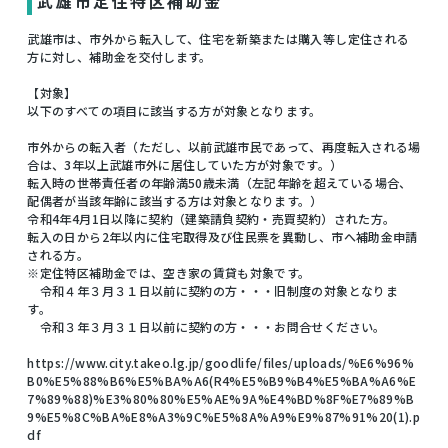
武雄市定住特区補助金
武雄市は、市外から転入して、住宅を新築または購入等し定住される
方に対し、補助金を交付します。
【対象】
以下のすべての項目に該当する方が対象となります。
市外からの転入者（ただし、以前武雄市民であって、再度転入される場
合は、3年以上武雄市外に居住していた方が対象です。）
転入時の世帯責任者の年齢満50歳未満（左記年齢を超えている場合、
配偶者が当該年齢に該当する方は対象となります。）
令和4年4月1日以降に契約（建築請負契約・売買契約）された方。
転入の日から2年以内に住宅取得及び住民票を異動し、市へ補助金申請
される方。
※定住特区補助金では、空き家の賃貸も対象です。
令和４年３月３１日以前に契約の方・・・旧制度の対象となりま
す。
令和３年３月３１日以前に契約の方・・・お問合せください。
https://www.city.takeo.lg.jp/goodlife/files/uploads/%E6%96%
B0%E5%88%B6%E5%BA%A6(R4%E5%B9%B4%E5%BA%A6%E
7%89%88)%E3%80%80%E5%AE%9A%E4%BD%8F%E7%89%B
9%E5%8C%BA%E8%A3%9C%E5%8A%A9%E9%87%91%20(1).p
df