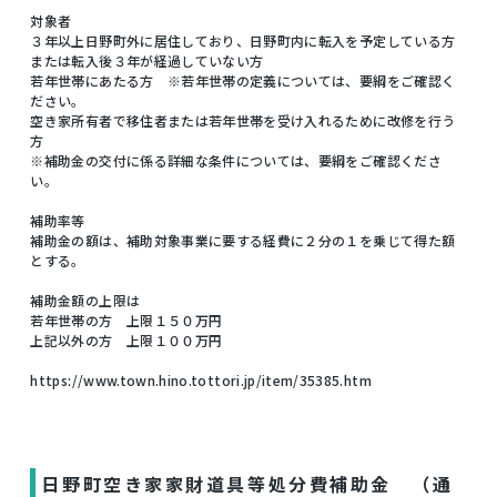
対象者
３年以上日野町外に居住しており、日野町内に転入を予定している方
または転入後３年が経過していない方
若年世帯にあたる方 ※若年世帯の定義については、要綱をご確認く
ださい。
空き家所有者で移住者または若年世帯を受け入れるために改修を行う
方
※補助金の交付に係る詳細な条件については、要綱をご確認くださ
い。
補助率等
補助金の額は、補助対象事業に要する経費に２分の１を乗じて得た額
とする。
補助金額の上限は
若年世帯の方 上限１５０万円
上記以外の方 上限１００万円
https://www.town.hino.tottori.jp/item/35385.htm
日野町空き家家財道具等処分費補助金 （通