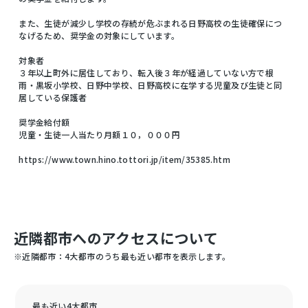
また、生徒が減少し学校の存続が危ぶまれる日野高校の生徒確保につ
なげるため、奨学金の対象にしています。
対象者
３年以上町外に居住しており、転入後３年が経過していない方で根
雨・黒坂小学校、日野中学校、日野高校に在学する児童及び生徒と同
居している保護者
奨学金給付額
児童・生徒一人当たり月額１０，０００円
https://www.town.hino.tottori.jp/item/35385.htm
近隣都市へのアクセスについて
※近隣都市：4大都市のうち最も近い都市を表示します。
最も近い4大都市