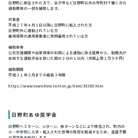
日野町に移住された方で、米子市など日野町以外の市町村で働く方の
通勤費用の一部を補助します。
対象者
平成２７年４月１日以降に日野町に転入された方
日野町外に通勤されている方
雇用保険の適用事業者に常時雇用されている方
補助率等
公共交通機関や自家用車の利用による通勤に係る経費から、勤務先が
支給する通勤手当を除いた額の２分の１以内（月額上限１万５千円）
補助期間
平成３１年３月までの最長３年間
https://www.town.hino.tottori.jp/item/35385.htm
日野町あゆ奨学金
日野町へＩターン、Ｕターン、孫ターンなどにより移住され、町内の
小・中学校に入学・転入された世帯の負担を軽減するため、返還不要
の奨学金を給付します。