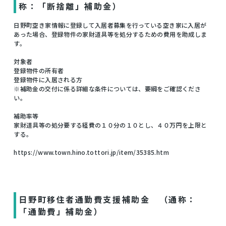
称：「断捨離」補助金）
日野町空き家情報に登録して入居者募集を行っている空き家に入居が
あった場合、登録物件の家財道具等を処分するための費用を助成しま
す。
対象者
登録物件の所有者
登録物件に入居される方
※補助金の交付に係る詳細な条件については、要綱をご確認くださ
い。
補助率等
家財道具等の処分要する経費の１０分の１０とし、４０万円を上限と
する。
https://www.town.hino.tottori.jp/item/35385.htm
日野町移住者通勤費支援補助金 （通称：
「通勤費」補助金）