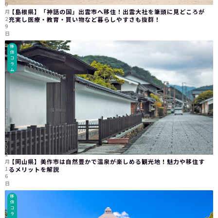
0
【島根県】「神話の国」出雲市へ移住！出雲大社を筆頭に見どころが
月
2
充実し医療・教育・買い物など暮らしやすさも抜群！
9
日
移
住
コ
ラ
ム
2
0
2
3
年
0
2
【岡山県】美作市は自然豊かで温泉が楽しめる観光地！魅力や移住す
月
1
るメリットを解説
6
日
移
住
コ
ラ