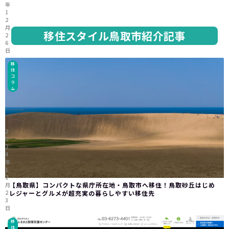
年
1
2
月
移住スタイル鳥取市紹介記事
2
6
日
移
住
コ
ラ
ム
2
0
2
4
年
1
2
【鳥取県】コンパクトな県庁所在地・鳥取市へ移住！鳥取砂丘はじめ
月
2
レジャーとグルメが超充実の暮らしやすい移住先
3
日
移
住