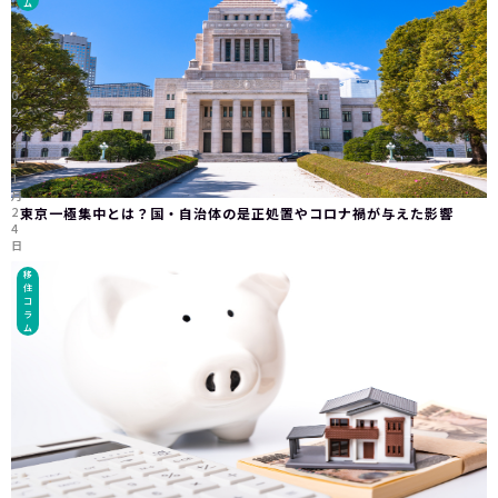
ム
2
0
2
2
年
1
1
月
2
東京一極集中とは？国・自治体の是正処置やコロナ禍が与えた影響
4
日
移
住
コ
ラ
ム