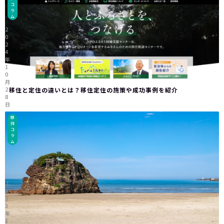
コ
ラ
ム
2
0
2
4
年
1
0
月
2
移住と定住の違いとは？移住定住の施策や成功事例を紹介
8
日
移
住
コ
ラ
ム
2
0
2
3
年
1