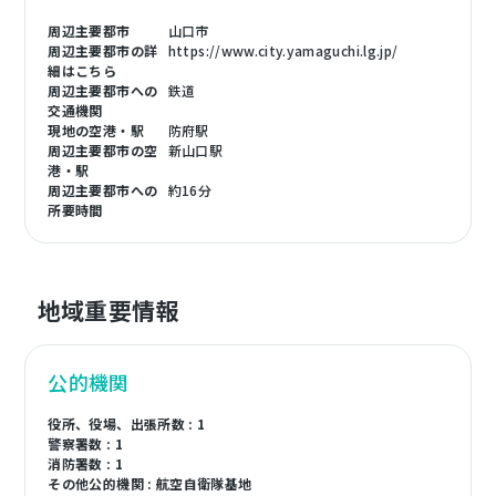
周辺主要都市
山口市
周辺主要都市の詳
https://www.city.yamaguchi.lg.jp/
細はこちら
周辺主要都市への
鉄道
交通機関
現地の空港・駅
防府駅
周辺主要都市の空
新山口駅
港・駅
周辺主要都市への
約16分
所要時間
地域重要情報
公的機関
役所、役場、出張所数 : 1
警察署数 : 1
消防署数 : 1
その他公的機関 : 航空自衛隊基地