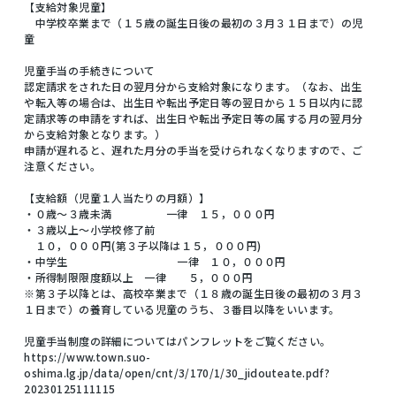
【支給対象児童】
中学校卒業まで（１５歳の誕生日後の最初の３月３１日まで）の児
童
児童手当の手続きについて
認定請求をされた日の翌月分から支給対象になります。（なお、出生
や転入等の場合は、出生日や転出予定日等の翌日から１５日以内に認
定請求等の申請をすれば、出生日や転出予定日等の属する月の翌月分
から支給対象となります。）
申請が遅れると、遅れた月分の手当を受けられなくなりますので、ご
注意ください。
【支給額（児童１人当たりの月額）】
・０歳～３歳未満 一律 １５，０００円
・３歳以上～小学校修了前
１０，０００円(第３子以降は１５，０００円)
・中学生 一律 １０，０００円
・所得制限限度額以上 一律 ５，０００円
※第３子以降とは、高校卒業まで（１８歳の誕生日後の最初の３月３
１日まで）の養育している児童のうち、３番目以降をいいます。
児童手当制度の詳細についてはパンフレットをご覧ください。
https://www.town.suo-
oshima.lg.jp/data/open/cnt/3/170/1/30_jidouteate.pdf?
20230125111115