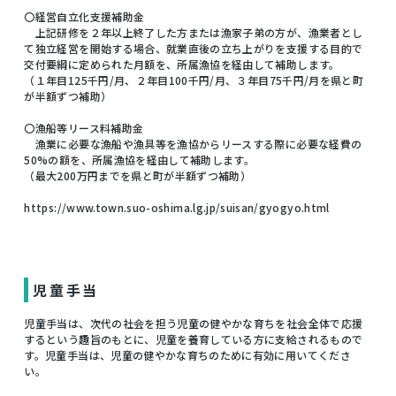
〇経営自立化支援補助金
上記研修を２年以上終了した方または漁家子弟の方が、漁業者とし
て独立経営を開始する場合、就業直後の立ち上がりを支援する目的で
交付要綱に定められた月額を、所属漁協を経由して補助します。
（１年目125千円/月、２年目100千円/月、３年目75千円/月を県と町
が半額ずつ補助）
〇漁船等リース料補助金
漁業に必要な漁船や漁具等を漁協からリースする際に必要な経費の
50%の額を、所属漁協を経由して補助します。
（最大200万円までを県と町が半額ずつ補助）
https://www.town.suo-oshima.lg.jp/suisan/gyogyo.html
児童手当
児童手当は、次代の社会を担う児童の健やかな育ちを社会全体で応援
するという趣旨のもとに、児童を養育している方に支給されるもので
す。児童手当は、児童の健やかな育ちのために有効に用いてくださ
い。