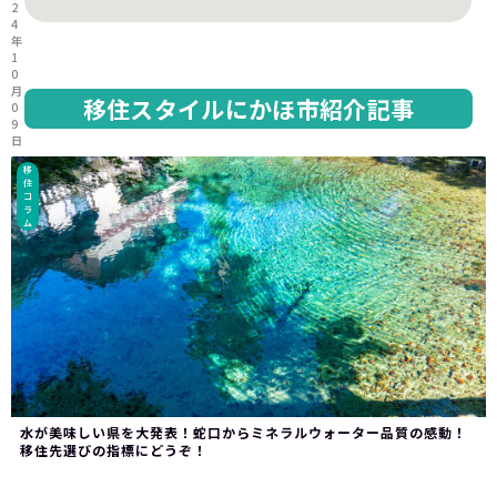
2
4
年
1
0
月
移住スタイルにかほ市紹介記事
0
9
日
移
住
コ
ラ
ム
水が美味しい県を大発表！蛇口からミネラルウォーター品質の感動！
移住先選びの指標にどうぞ！