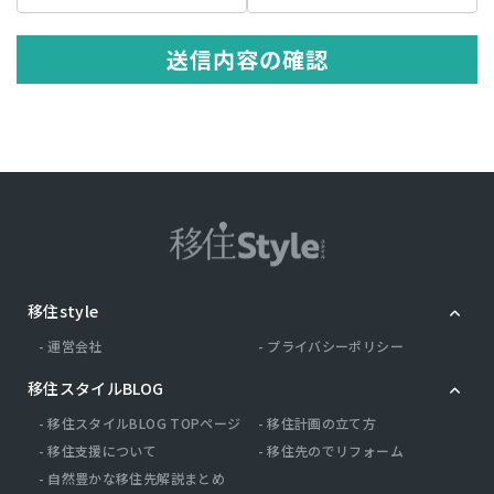
の記述等により特定の個人を識別できる情報を指します。 プライバシ
ー情報のうち「履歴情報および特性情報」とは，上記に定める「個人
情報」以外のものをいい，ご利用いただいたサービスやご購入いただ
送信内容の確認
いた商品，ご覧になったページや広告の履歴，ユーザーが検索された
検索キーワード，ご利用日時，ご利用の方法，ご利用環境，郵便番号
や性別，職業，年齢，ユーザーのIPアドレス，クッキー情報，位置情
報，端末の個体識別情報などを指します。
第２条（プライバシー情報の収集方法）
当社は，ユーザーが利用登録をする際に氏名，生年月日，住所，電話
番号，メールアドレス，銀行口座番号，クレジットカード番号，運転
免許証番号などの個人情報をお尋ねすることがあります。また，ユー
ザーと提携先などとの間でなされたユーザーの個人情報を含む取引記
録や，決済に関する情報を当社の提携先（情報提供元，広告主，広告
配信先などを含みます。以下，｢提携先｣といいます。）などから収集
移住style
することがあります。 当社は，ユーザーについて，利用したサービス
やソフトウエア，購入した商品，閲覧したページや広告の履歴，検索
運営会社
プライバシーポリシー
した検索キーワード，利用日時，利用方法，利用環境（携帯端末を通
じてご利用の場合の当該端末の通信状態，利用に際しての各種設定情
移住スタイルBLOG
報なども含みます），IPアドレス，クッキー情報，位置情報，端末の
個体識別情報などの履歴情報および特性情報を，ユーザーが当社や提
移住スタイルBLOG TOPページ
移住計画の立て方
携先のサービスを利用しまたはページを閲覧する際に収集します。
移住支援について
移住先のでリフォーム
自然豊かな移住先解説まとめ
第３条（個人情報を収集・利用する目的）