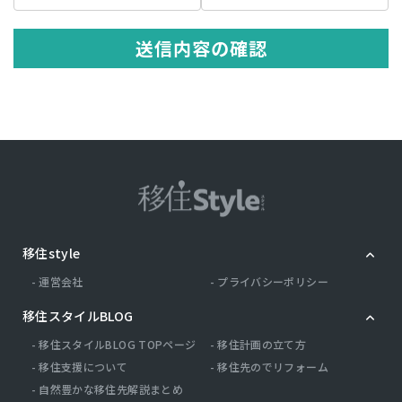
の記述等により特定の個人を識別できる情報を指します。 プライバシ
ー情報のうち「履歴情報および特性情報」とは，上記に定める「個人
情報」以外のものをいい，ご利用いただいたサービスやご購入いただ
送信内容の確認
いた商品，ご覧になったページや広告の履歴，ユーザーが検索された
検索キーワード，ご利用日時，ご利用の方法，ご利用環境，郵便番号
や性別，職業，年齢，ユーザーのIPアドレス，クッキー情報，位置情
報，端末の個体識別情報などを指します。
第２条（プライバシー情報の収集方法）
当社は，ユーザーが利用登録をする際に氏名，生年月日，住所，電話
番号，メールアドレス，銀行口座番号，クレジットカード番号，運転
免許証番号などの個人情報をお尋ねすることがあります。また，ユー
ザーと提携先などとの間でなされたユーザーの個人情報を含む取引記
録や，決済に関する情報を当社の提携先（情報提供元，広告主，広告
配信先などを含みます。以下，｢提携先｣といいます。）などから収集
移住style
することがあります。 当社は，ユーザーについて，利用したサービス
やソフトウエア，購入した商品，閲覧したページや広告の履歴，検索
運営会社
プライバシーポリシー
した検索キーワード，利用日時，利用方法，利用環境（携帯端末を通
じてご利用の場合の当該端末の通信状態，利用に際しての各種設定情
移住スタイルBLOG
報なども含みます），IPアドレス，クッキー情報，位置情報，端末の
個体識別情報などの履歴情報および特性情報を，ユーザーが当社や提
移住スタイルBLOG TOPページ
移住計画の立て方
携先のサービスを利用しまたはページを閲覧する際に収集します。
移住支援について
移住先のでリフォーム
自然豊かな移住先解説まとめ
第３条（個人情報を収集・利用する目的）