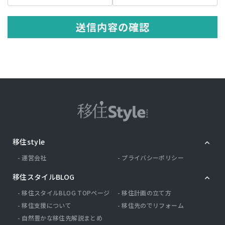
の記述等により特定の個人を識別できる情報を指します。 プライバシ
ー情報のうち「履歴情報および特性情報」とは，上記に定める「個人
情報」以外のものをいい，ご利用いただいたサービスやご購入いただ
送信内容の確認
いた商品，ご覧になったページや広告の履歴，ユーザーが検索された
検索キーワード，ご利用日時，ご利用の方法，ご利用環境，郵便番号
や性別，職業，年齢，ユーザーのIPアドレス，クッキー情報，位置情
報，端末の個体識別情報などを指します。
第２条（プライバシー情報の収集方法）
当社は，ユーザーが利用登録をする際に氏名，生年月日，住所，電話
番号，メールアドレス，銀行口座番号，クレジットカード番号，運転
免許証番号などの個人情報をお尋ねすることがあります。また，ユー
ザーと提携先などとの間でなされたユーザーの個人情報を含む取引記
録や，決済に関する情報を当社の提携先（情報提供元，広告主，広告
配信先などを含みます。以下，｢提携先｣といいます。）などから収集
移住style
することがあります。 当社は，ユーザーについて，利用したサービス
やソフトウエア，購入した商品，閲覧したページや広告の履歴，検索
運営会社
プライバシーポリシー
した検索キーワード，利用日時，利用方法，利用環境（携帯端末を通
じてご利用の場合の当該端末の通信状態，利用に際しての各種設定情
移住スタイルBLOG
報なども含みます），IPアドレス，クッキー情報，位置情報，端末の
個体識別情報などの履歴情報および特性情報を，ユーザーが当社や提
移住スタイルBLOG TOPページ
移住計画の立て方
携先のサービスを利用しまたはページを閲覧する際に収集します。
移住支援について
移住先のでリフォーム
自然豊かな移住先解説まとめ
第３条（個人情報を収集・利用する目的）