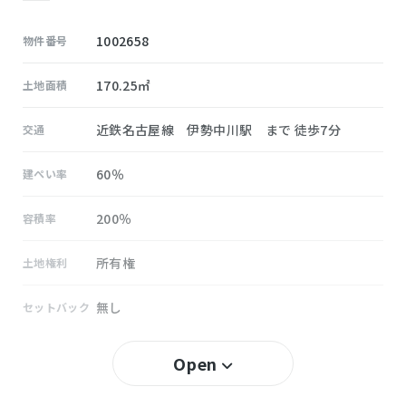
1002658
物件番号
170.25㎡
土地面積
近鉄名古屋線 伊勢中川駅 まで 徒歩7分
交通
60％
建ぺい率
200％
容積率
所有権
土地権利
無し
セットバック
中川
小学校区
Open
嬉野
中学校区