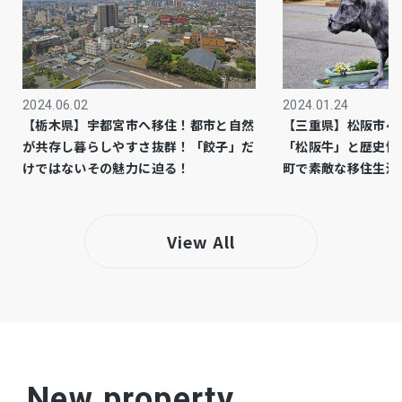
1種住居
用途地域
側溝
設備・条件
2024.06.02
2024.01.24
－
備考
【栃木県】宇都宮市へ移住！都市と自然
【三重県】松阪市へ
が共存し暮らしやすさ抜群！「餃子」だ
「松阪牛」と歴史情
仲介
取引態様
けではないその魅力に迫る！
町で素敵な移住生活
View All
New property