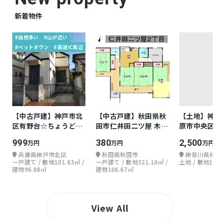
新着物件
#自然多い
#山が近い
#ベットタウン
#高速IC周辺
【中古戸建】神戸市北
【中古戸建】秋田県秋
【土地】神
区有野台☆ちょうどよ
田市仁井田二ツ屋 木造
原市中央区由
い戸建て
地上1階 4DK
30.35坪
999
380
2,500
万円
万円
万円
兵庫県神戸市北区
秋田県秋田市
神奈川県相
一戸建て / 敷地101.63㎡ /
一戸建て / 敷地321.10㎡ /
土地 / 敷地100
建物96.88㎡
建物106.67㎡
View All