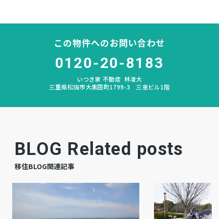
なし
私道負担
この物件へのお問い合わせ
あり
建築条件
0120-20-8183
宅地
地目
いつき家 不動産
林凌大
三重県松阪市大黒田町1799-3 三恵ビル1階
更地
現況
相談
引渡時期
公共
上水道
BLOG Related posts
公共
下水道
移住BLOG関連記事
都市ガス
ガス
市街化区域
都市計画