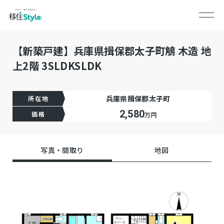
【新築戸建】兵庫県揖保郡太子町鵤 木造 地
上2階 3SLDKSLDK
兵庫県揖保郡太子町
所在地
2,580
価格
万円
写真・間取り
地図