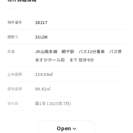
28217
物件番号
3SLDK
間取り
JR山陽本線 網干駅 バス32分乗車 バス停
交通
あすかホール前 まで 徒歩9分
134.50㎡
土地面積
89.42㎡
建物面積
築1年 (2025年7月)
築年数
－％
建ぺい率
Open
－％
容積率