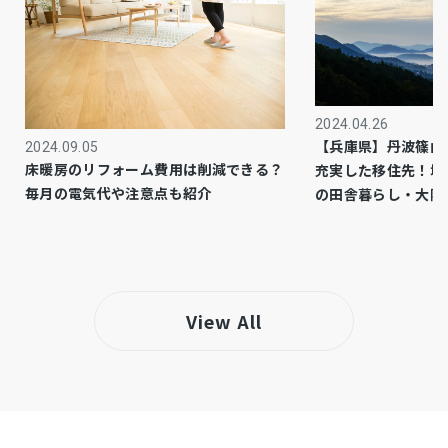
公共
上水道
公共
下水道
2024.04.26
－
ガス
【兵庫県】丹波篠山
2024.09.05
床暖房のリフォーム費用は削減できる？
充実した移住先！城
市街化区域
都市計画
毎月の電気代や注意点も紹介
の田舎暮らし・大阪
1種低層
用途地域
オール電化、システムキッチン、カウンターキ
設備・条件
ッチン、食器洗浄乾燥機、モニタ付インターホ
View All
ン、洗浄便座、ウォークインクローゼット、複
層ガラス、追い焚き、駐車場３台分、トイレ２
箇所、電気、エアコン、照明器具付き、庭、デ
ィンプルキー