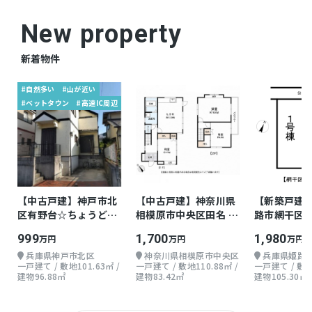
・洪水:浸水想定0.5ｍ~3.0ｍの区域(兵庫県CG
備考
New property
ハザードマップ)
新着物件
仲介
取引態様
#自然多い
#山が近い
#ベットタウン
#高速IC周辺
【中古戸建】神戸市北
【中古戸建】神奈川県
【新築戸建
区有野台☆ちょうどよ
相模原市中央区田名 木
路市網干区余
い戸建て
造 地上2階 3LDK
地上2階 4LD
999
1,700
1,980
万円
万円
万円
兵庫県神戸市北区
神奈川県相模原市中央区
兵庫県姫路
一戸建て / 敷地101.63㎡ /
一戸建て / 敷地110.88㎡ /
一戸建て / 敷地1
建物96.88㎡
建物83.42㎡
建物105.30㎡