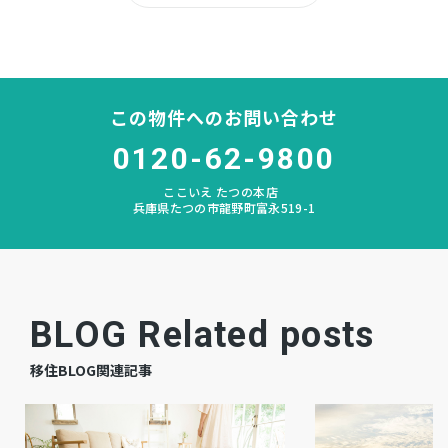
所有権
土地権利
木造 地上2階建
構造および階数
この物件へのお問い合わせ
斑鳩
小学校区
0120-62-9800
ここいえ たつの本店
太子西
中学校区
兵庫県たつの市龍野町富永519-1
なし
私道負担
宅地
地目
BLOG Related posts
空
現況
移住BLOG関連記事
相談
引渡時期
有
駐車場