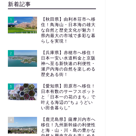
新着記事
【秋田県】由利本荘市へ移
1
住！鳥海山・日本海の雄大
な自然と歴史文化が魅力！
県内最大の市域で多彩な暮
らしを実現！
【兵庫県】赤穂市へ移住！
2
日本一安い水道料金と京阪
神へ至る新快速の利便性・
瀬戸内海の自然を楽しめる
歴史ある街！
【愛知県】田原市へ移住！
3
日本有数のサーフスポット
と「日本一の花のまち」で
叶える海辺の“ちょうどい
い田舎暮らし”
【鹿児島県】薩摩川内市へ
4
移住！九州新幹線の利便性
と海・山・川・島の豊かな
自然と歴史文化を楽しめる