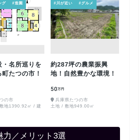
ング
#造園
#川が近い
#グルメ
設・名所巡りを
約287坪の農業振興
る町たつの市！
地！自然豊かな環境！
50
万円
つの市
兵庫県たつの市
敷地1390.92㎡ / 建
土地 / 敷地949.00㎡
㎡
魅力／メリット3選