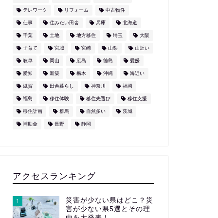
テレワーク
リフォーム
中古物件
仕事
住みたい田舎
兵庫
北海道
千葉
土地
地方移住
埼玉
大阪
子育て
宮城
宮崎
山梨
山近い
岐阜
岡山
広島
徳島
愛媛
愛知
新築
栃木
沖縄
海近い
滋賀
田舎暮らし
神奈川
福岡
福島
移住体験
移住先選び
移住支援
移住計画
群馬
自然多い
茨城
補助金
長野
静岡
アクセスランキング
災害が少ない県はどこ？災
1
害が少ない県5選とその理
由を大発表！