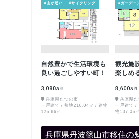
#山が近い
#サイクリング
#ガーデニ
自然豊かで生活環境も
観光施
良い過ごしやすい町！
楽しめ
3,080
8,600
万円
万円
兵庫県たつの市
兵庫県た
一戸建て / 敷地218.04㎡ / 建物
一戸建て / 
125.86㎡
物137.05
兵庫県丹波篠山市移住の