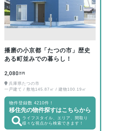
播磨の小京都「たつの市」歴史
ある町並みでの暮らし！
2,080
万円
兵庫県たつの市
一戸建て / 敷地145.87㎡ / 建物100.19㎡
物件登録数 4210件！
移住先の物件探すはこちらから
ライフスタイル、エリア、間取り
様々な視点から検索できます！