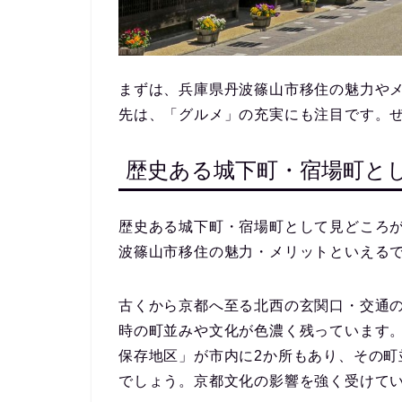
まずは、兵庫県丹波篠山市移住の魅力や
先は、「グルメ」の充実にも注目です。
歴史ある城下町・宿場町と
歴史ある城下町・宿場町として見どころ
波篠山市移住の魅力・メリットといえる
古くから
京都へ至る北西の玄関口・交通
時の町並みや文化が色濃く残っています
保存地区」が市内に2か所
もあり、その町
でしょう。京都文化の影響を強く受けて