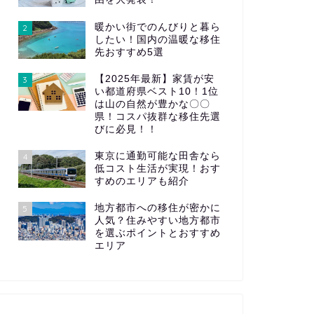
暖かい街でのんびりと暮ら
2
したい！国内の温暖な移住
先おすすめ5選
【2025年最新】家賃が安
3
い都道府県ベスト10！1位
は山の自然が豊かな〇〇
県！コスパ抜群な移住先選
びに必見！！
東京に通勤可能な田舎なら
4
低コスト生活が実現！おす
すめのエリアも紹介
地方都市への移住が密かに
5
人気？住みやすい地方都市
を選ぶポイントとおすすめ
エリア