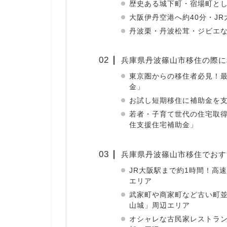
歴史ある城下町・宿場町と
大阪伊丹空港へ約40分・J
丹波栗・丹波松茸・ジビエ
兵庫県丹波篠山市移住の際に
東京圏からの移住者必見！最
金」
お試し短期移住に補助金を
若者・子育て世代の住宅取得
住支援住宅補助金」
兵庫県丹波篠山市移住でおす
JR大阪駅まで約1時間！高
エリア
武家町や商家町など古い町
山城」周辺エリア
オシャレな古民家レストラ