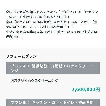
全国区で名前が知られるそうめん「揖保乃糸 」や「ヒガシマ
ル醤油」を生産するのに有名なたつの市！
童謡「赤とんぼ」の作詞者が生まれた地であることから「童
謡の里たつの」としても親しまれた町です！
生活に必要な商業施設等は近くに揃っていますので生活には
便利です！
リフォームプラン
プラン A ： 壁紙貼替＋床貼替＋ハウスクリーニ
ング
内装新調とハウスクリーニング
2,600,000
円
プラン B ： キッチン・風呂・トイレ・洗面台新