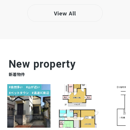
・洪水ハザードマップにて0.5～3.0m未満の浸
View All
水が想定される区域（兵庫県CGハザードマッ
プ）
仲介
取引態様
New property
新着物件
#自然多い
#山が近い
#ベットタウン
#高速IC周辺