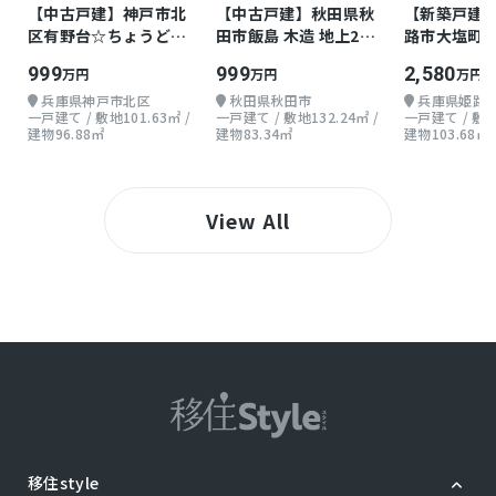
【中古戸建】神戸市北
【中古戸建】秋田県秋
【新築戸建
区有野台☆ちょうどよ
田市飯島 木造 地上2階
路市大塩町 
い戸建て
2LDK
階 4LDKLDK
999
999
2,580
万円
万円
万円
兵庫県神戸市北区
秋田県秋田市
兵庫県姫路
一戸建て / 敷地101.63㎡ /
一戸建て / 敷地132.24㎡ /
一戸建て / 敷地1
建物96.88㎡
建物83.34㎡
建物103.68㎡
View All
移住style