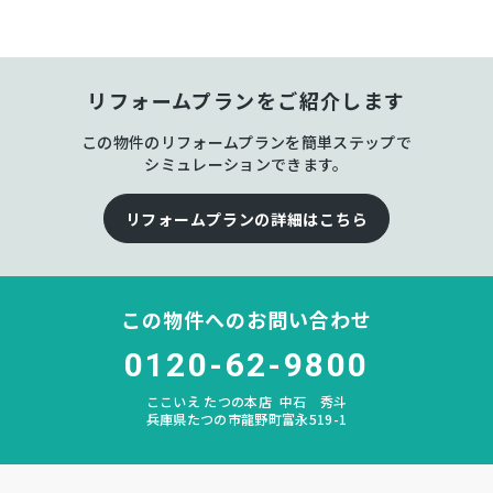
所有権
土地権利
木造 地上2階建
構造および階数
リフォームプランをご紹介します
誉田
小学校区
この物件のリフォームプランを簡単ステップで
シミュレーションできます。
龍野東
中学校区
リフォームプランの詳細はこちら
－
私道負担
宅地
地目
この物件へのお問い合わせ
居住中
現況
0120-62-9800
相談
引渡時期
ここいえ たつの本店
中石 秀斗
兵庫県たつの市龍野町富永519-1
有
駐車場