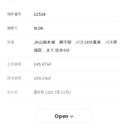
11516
物件番号
4LDK
間取り
JR山陽本線 網干駅 バス18分乗車 バス停
交通
福田 まで 徒歩6分
145.87㎡
土地面積
100.19㎡
建物面積
築8年 (2017年11月)
築年数
60％
建ぺい率
Open
200％
容積率