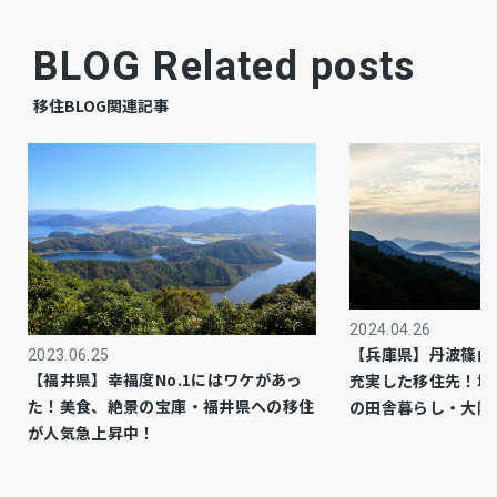
－
上水道
BLOG Related posts
－
下水道
移住BLOG関連記事
プロパン個別
ガス
市街化区域
都市計画
1種住居
用途地域
側溝、システムキッチン、カウンターキッチ
設備・条件
ン、シャンプードレッサー、洗浄便座、浴室乾
2024.04.26
燥機、追い焚き、複層ガラス、モニタ付インタ
【兵庫県】丹波篠山
2023.06.25
【福井県】幸福度No.1にはワケがあっ
ーホン、駐車場２台分、床下収納、トイレ２箇
充実した移住先！城
た！美食、絶景の宝庫・福井県への移住
の田舎暮らし・大阪
所、太陽光 7.2ｋｗ
が人気急上昇中！
・太陽光7.2kw搭載
備考