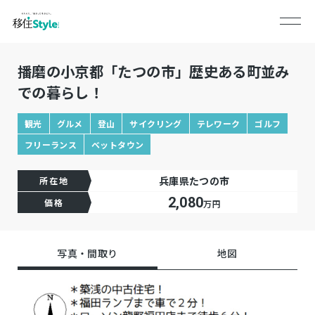
播磨の小京都「たつの市」歴史ある町並み
での暮らし！
観光
グルメ
登山
サイクリング
テレワーク
ゴルフ
フリーランス
ベットタウン
兵庫県たつの市
所在地
2,080
価格
万円
写真・間取り
地図