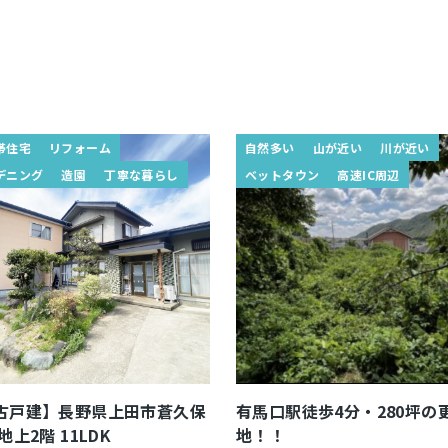
帯住宅
リフォーム
自然多い
山が近い
川が近い
デニング
造園
丁寧な暮らし
ベットタウン
高速IC周辺
古戸建】長野県上田市蒼久保
有馬口駅徒歩4分・280坪の
地上2階 11LDK
地！！