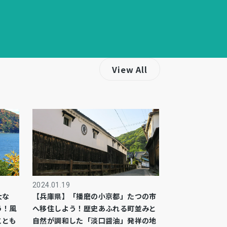
View All
2024.01.19
大な
【兵庫県】「播磨の小京都」たつの市
う！風
へ移住しよう！歴史あふれる町並みと
ことも
自然が調和した「淡口醤油」発祥の地