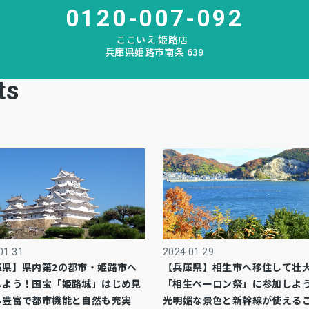
0120-007-092
ここいえ 姫路店
兵庫県姫路市南条 639
ts
01.31
2024.01.29
庫県】県内第2の都市・姫路市へ
【兵庫県】相生市へ移住して壮
しよう！国宝「姫路城」はじめ見
「相生ペーロン祭」に参加しよ
ろ豊富で都市機能と自然も充実
光明媚な景色と新幹線が使える