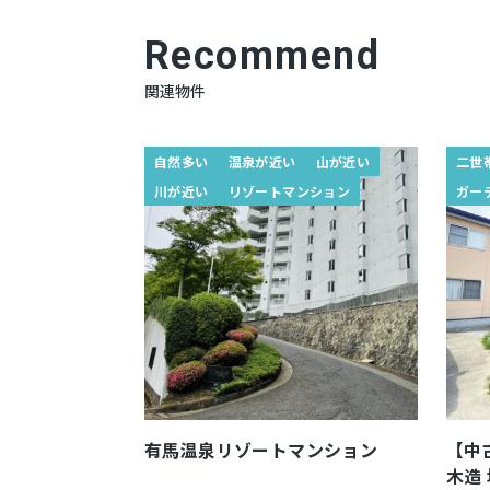
Recommend
関連物件
自然多い
温泉が近い
山が近い
二世
川が近い
リゾートマンション
ガー
有馬温泉リゾートマンション
【中
木造 