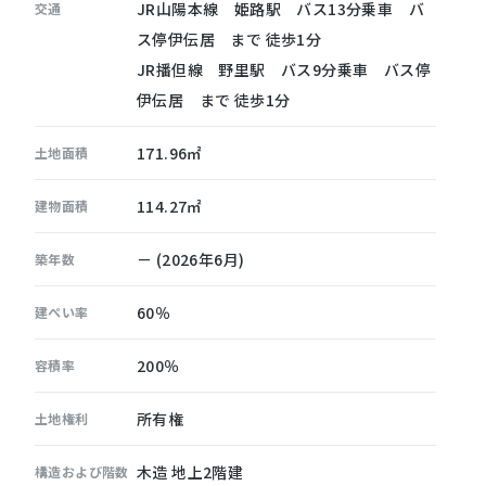
JR山陽本線 姫路駅 バス13分乗車 バ
交通
ス停伊伝居 まで 徒歩1分
JR播但線 野里駅 バス9分乗車 バス停
伊伝居 まで 徒歩1分
171.96㎡
土地面積
114.27㎡
建物面積
－ (2026年6月)
築年数
60％
建ぺい率
200％
容積率
所有権
土地権利
木造 地上2階建
構造および階数