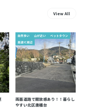
View All
自然多い
山が近い
ベットタウン
高速IC周辺
更
両面道路で開放感あり！！暮らし
やすい北区唐櫃台