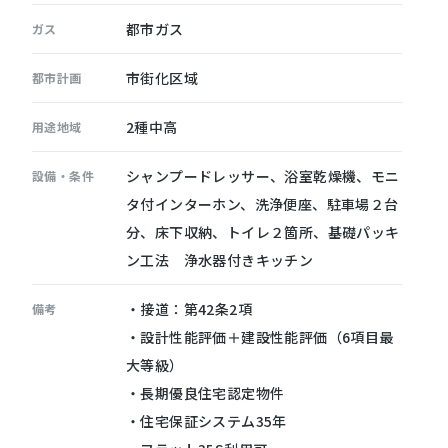
都市ガス
ガス
市街化区域
都市計画
2種中高
用途地域
シャンプードレッサー、浴室乾燥機、モニ
設備・条件
タ付インターホン、洗浄便座、駐車場２台
分、床下収納、トイレ２箇所、基礎パッキ
ン工法 浄水器付きキッチン
・接道：第42条2項
備考
・設計性能評価＋建設性能評価（6項目最
大等級）
・長期優良住宅認定物件
・住宅保証システム35年