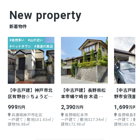
New property
新着物件
#自然多い
#山が近い
#ベットタウン
#高速IC周辺
【中古戸建】神戸市北
【中古戸建】長野県松
【中古戸建
区有野台☆ちょうどよ
本市蟻ケ崎台 木造 地
野市安茂里小
い戸建て
上2階 5LDK
地上2階 5SL
999
2,390
1,699
万円
万円
万円
兵庫県神戸市北区
長野県松本市
長野県長野
一戸建て / 敷地101.63㎡ /
一戸建て / 敷地327.34㎡ /
一戸建て / 敷地2
建物96.88㎡
建物172.98㎡
建物160.03㎡