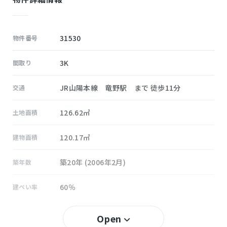
31530
物件番号
3K
間取り
JR山陽本線 竜野駅 まで 徒歩11分
交通
126.62㎡
土地面積
120.17㎡
建物面積
築20年 (2006年2月)
築年数
60％
建ぺい率
150％
容積率
Open