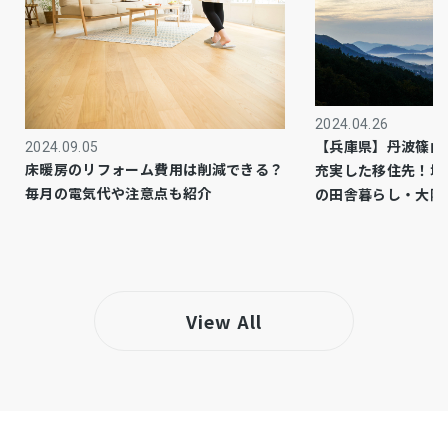
公共
上水道
公共
下水道
プロパン個別
ガス
2024.04.26
【兵庫県】丹波篠山
2024.09.05
市街化区域
都市計画
床暖房のリフォーム費用は削減できる？
充実した移住先！城
毎月の電気代や注意点も紹介
の田舎暮らし・大阪
2種中高
用途地域
－
設備・条件
・建物未登記
備考
View All
・洪水:浸水想定3.0ｍ~5.0ｍの区域(兵庫県CG
ハザードマップ)
仲介
取引態様