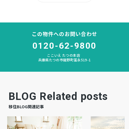
所有権
土地権利
木造 地上2階建
構造および階数
この物件へのお問い合わせ
神部
小学校区
0120-62-9800
揖保川
中学校区
ここいえ たつの本店
兵庫県たつの市龍野町富永519-1
－
私道負担
宅地
地目
空
現況
BLOG Related posts
相談
引渡時期
移住BLOG関連記事
－
駐車場