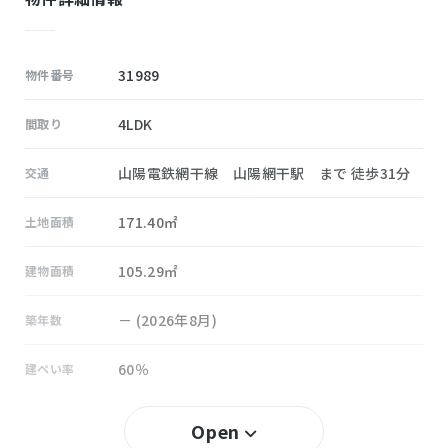
31989
物件番号
4LDK
間取り
山陽電鉄網干線 山陽網干駅 まで 徒歩31分
交通
171.40㎡
土地面積
105.29㎡
建物面積
－ (2026年8月)
築年数
60％
建ぺい率
200％
容積率
Open