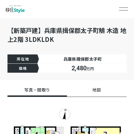
【新築戸建】兵庫県揖保郡太子町鵤 木造 地
上2階 3LDKLDK
兵庫県揖保郡太子町
所在地
2,480
価格
万円
写真・間取り
地図