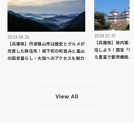
公共
上水道
公共
下水道
都市ガス
ガス
2024.01.31
2024.04.26
【兵庫県】県内第2
【兵庫県】丹波篠山市は歴史とグルメが
市街化区域
都市計画
住しよう！国宝「姫
充実した移住先！城下町の町並みと里山
ろ豊富で都市機能と
の田舎暮らし・大阪へのアクセスも魅力
1種住居
用途地域
システムキッチン、シャンプードレッサー、浴
設備・条件
室乾燥機、モニタ付インターホン、ウォークイ
ンクローゼット、複層ガラス、駐車場２台分、
View All
駐車場３台分、床下収納、トイレ２箇所、防犯
カメラ
・敷地内に電柱及び支線が入る場合がありま
備考
す。