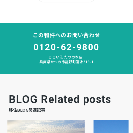
所有権
土地権利
木造 地上2階建
構造および階数
この物件へのお問い合わせ
斑鳩
小学校区
0120-62-9800
太子西
中学校区
ここいえ たつの本店
兵庫県たつの市龍野町富永519-1
－
私道負担
宅地
地目
建築中
現況
BLOG Related posts
相談
引渡時期
移住BLOG関連記事
－
駐車場