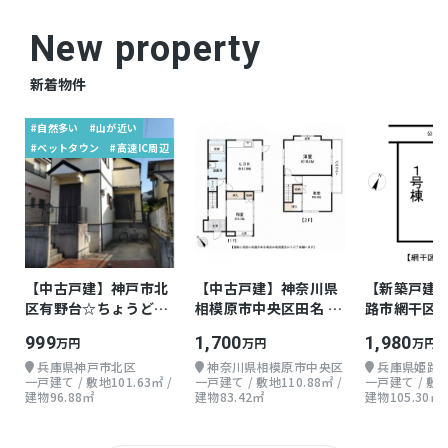
・住宅性能表示制度（耐震等級3、劣化対策等
New property
級3、維持管理対策等級3、断熱等性能等級5、
一次エネルギー消費量等級6、ホルムアルデヒ
新着物件
ド発散等級3）
#自然多い
#山が近い
・0.5m未満の浸水が予想される区域
#ベットタウン
#高速IC周辺
仲介
取引態様
【中古戸建】神戸市北
【中古戸建】神奈川県
【新築戸建
区有野台☆ちょうどよ
相模原市中央区田名 木
路市網干区余
い戸建て
造 地上2階 3LDK
地上2階 4LD
999
1,700
1,980
万円
万円
万円
兵庫県神戸市北区
神奈川県相模原市中央区
兵庫県姫路
一戸建て / 敷地101.63㎡ /
一戸建て / 敷地110.88㎡ /
一戸建て / 敷地1
建物96.88㎡
建物83.42㎡
建物105.30㎡