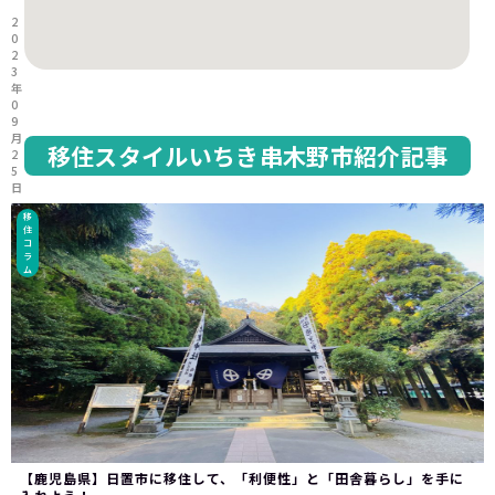
2
0
2
3
年
0
9
月
移住スタイルいちき串木野市紹介記事
2
5
日
移
住
コ
ラ
ム
【鹿児島県】日置市に移住して、「利便性」と「田舎暮らし」を手に