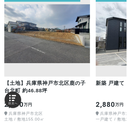
【土地】兵庫県神戸市北区鹿の子
新築 戸建て
台北町 約46.88坪
2,190
2,880
目次へ
万円
万円
兵庫県神戸市北区
兵庫県神戸市
土地 / 敷地155.00㎡
一戸建て / 敷地16