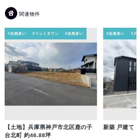
関連物件
#自然多い
#ベットタウン
#自然多い
#自然多い
#
【土地】兵庫県神戸市北区鹿の子
新築 戸建て
台北町 約46.88坪