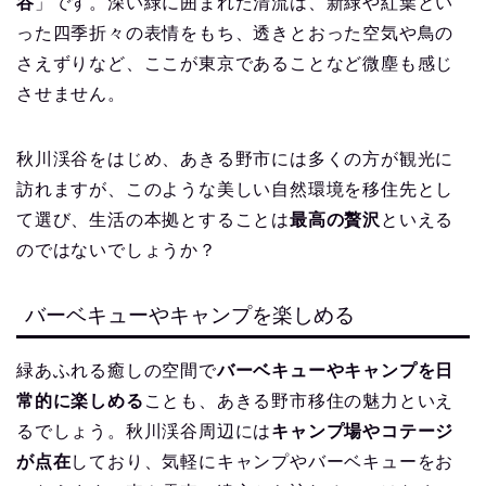
谷
」です。深い緑に囲まれた清流は、新緑や紅葉とい
った四季折々の表情をもち、透きとおった空気や鳥の
さえずりなど、ここが東京であることなど微塵も感じ
させません。
秋川渓谷をはじめ、あきる野市には多くの方が観光に
訪れますが、このような美しい自然環境を移住先とし
て選び、生活の本拠とすることは
最高の贅沢
といえる
のではないでしょうか？
バーベキューやキャンプを楽しめる
緑あふれる癒しの空間で
バーベキューやキャンプを日
常的に楽しめる
ことも、あきる野市移住の魅力といえ
るでしょう。秋川渓谷周辺には
キャンプ場やコテージ
が点在
しており、気軽にキャンプやバーベキューをお