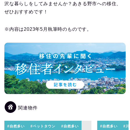
沢な暮らしをしてみませんか？あきる野市への移住、
ぜひおすすめです！
※内容は2023年5月執筆時のものです。
関連物件
#自然多い
#ベットタウン
#自然多い
#自然多い
#