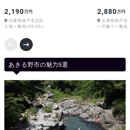
2,190
2,880
万円
万円
兵庫県神戸市北区
兵庫県神戸市
土地 / 敷地155.00㎡
一戸建て / 敷地16
あきる野市の魅力5選