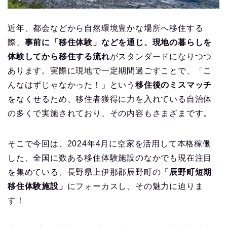
近年、都会などから自然環境豊かな場所へ移住する
際、
事前に「移住体験」などを通じ、現地の暮らしを
体験してから移住する流れ
がスタンダードになりつつ
あります。実際に現地で一定期間過ごすことで、「こ
んなはずじゃなかった！」という
移住後のミスマッチ
をなくせるため、移住者獲得に力を入れている自治体
の多くで実施されており、その内容もさまざまです。
そこで今回は、2024年4月に空家を活用して本格稼働
した、全国に数ある移住体験施設のなかでも現在注目
を集めている、長野県上伊那郡辰野町の
「辰野町短期
移住体験施設」
にフォーカスし、その魅力に迫りま
す！