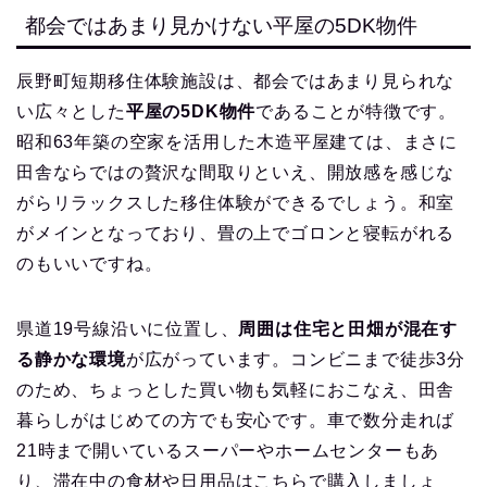
都会ではあまり見かけない平屋の5DK物件
辰野町短期移住体験施設は、都会ではあまり見られな
い広々とした
平屋の5DK物件
であることが特徴です。
昭和63年築の空家を活用した木造平屋建ては、まさに
田舎ならではの贅沢な間取りといえ、開放感を感じな
がらリラックスした移住体験ができるでしょう。和室
がメインとなっており、畳の上でゴロンと寝転がれる
のもいいですね。
県道19号線沿いに位置し、
周囲は住宅と田畑が混在す
る静かな環境
が広がっています。コンビニまで徒歩3分
のため、ちょっとした買い物も気軽におこなえ、田舎
暮らしがはじめての方でも安心です。車で数分走れば
21時まで開いているスーパーやホームセンターもあ
り、滞在中の食材や日用品はこちらで購入しましょ