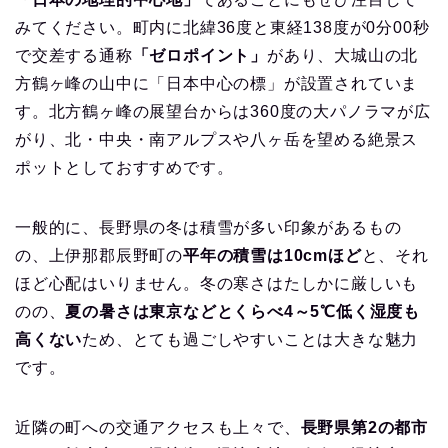
みてください。町内に北緯36度と東経138度が0分00秒
で交差する通称
「ゼロポイント」
があり、大城山の北
方鶴ヶ峰の山中に「日本中心の標」が設置されていま
す。北方鶴ヶ峰の展望台からは360度の大パノラマが広
がり、北・中央・南アルプスや八ヶ岳を望める絶景ス
ポットとしておすすめです。
一般的に、長野県の冬は積雪が多い印象があるもの
の、上伊那郡辰野町の
平年の積雪は10cmほど
と、それ
ほど心配はいりません。冬の寒さはたしかに厳しいも
のの、
夏の暑さは東京などとくらべ4～5℃低く湿度も
高くない
ため、とても過ごしやすいことは大きな魅力
です。
近隣の町への交通アクセスも上々で、
長野県第2の都市