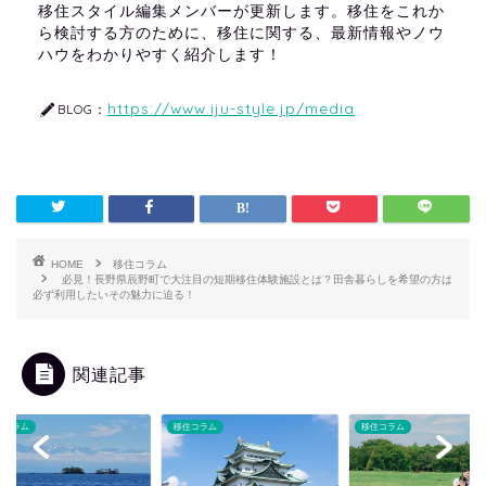
移住スタイル編集メンバーが更新します。移住をこれか
ら検討する方のために、移住に関する、最新情報やノウ
ハウをわかりやすく紹介します！
https://www.iju-style.jp/media
BLOG：
HOME
移住コラム
必見！長野県辰野町で大注目の短期移住体験施設とは？田舎暮らしを希望の方は
必ず利用したいその魅力に迫る！
関連記事
コラム
移住コラム
移住コラム