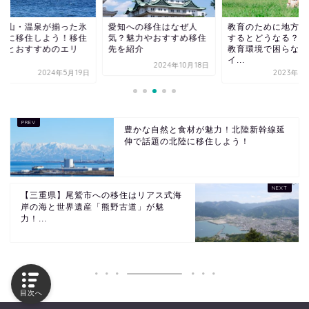
・山・温泉が揃った氷
愛知への移住はなぜ人
教育のために地方に
市に移住しよう！移住
気？魅力やおすすめ移住
するとどうなる？田
援とおすすめのエリ
先を紹介
教育環境で困らない
.
イ...
2024年10月18日
2024年5月19日
2023年11
豊かな自然と食材が魅力！北陸新幹線延
伸で話題の北陸に移住しよう！
【三重県】尾鷲市への移住はリアス式海
岸の海と世界遺産「熊野古道」が魅
力！...
目次へ