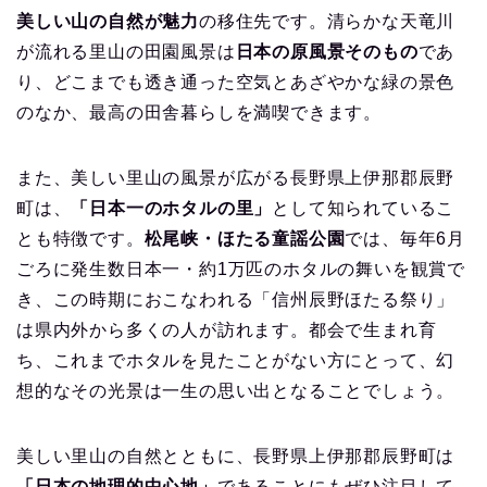
美しい山の自然が魅力
の移住先です。清らかな天竜川
が流れる里山の田園風景は
日本の原風景そのもの
であ
り、どこまでも透き通った空気とあざやかな緑の景色
のなか、最高の田舎暮らしを満喫できます。
また、美しい里山の風景が広がる長野県上伊那郡辰野
町は、
「日本一のホタルの里」
として知られているこ
とも特徴です。
松尾峡・ほたる童謡公園
では、毎年6月
ごろに発生数日本一・約1万匹のホタルの舞いを観賞で
き、この時期におこなわれる「信州辰野ほたる祭り」
は県内外から多くの人が訪れます。都会で生まれ育
ち、これまでホタルを見たことがない方にとって、幻
想的なその光景は一生の思い出となることでしょう。
美しい里山の自然とともに、長野県上伊那郡辰野町は
「日本の地理的中心地」
であることにもぜひ注目して