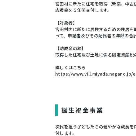
宮田村に新たに住宅を取得（新築、中古
応援金を５年間交付します。
【対象者】
宮田村内に新たに居住するための住居を
って、申請者及びその配偶者の年齢の合
【助成金の額】
取得した住宅及び土地に係る固定資産税
詳しくはこちら
https://www.vill.miyada.nagano.jp/
誕生祝金事業
次代を担う子どもたちの健やかな成長を
付します。