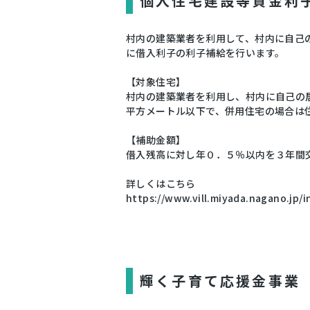
個人住宅建設等資金利
村内の建築業者を利用して、村内に自己
に借入利子の利子補給を行います。
【対象住宅】
村内の建築業者を利用し、村内に自己の居
平方メートル以下で、併用住宅の場合は
【補助金額】
借入残高に対し年０．５％以内を３年間
詳しくはこちら
https://www.vill.miyada.nagano.jp/
輝く子育て応援金事業