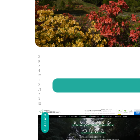
2
0
2
4
年
1
2
月
2
3
日
移
住
コ
ラ
ム