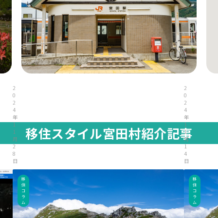
2
2
0
0
2
2
4
4
年
年
1
1
移住スタイル宮田村紹介記事
1
1
月
月
2
1
8
4
日
日
移
移
住
住
コ
コ
ラ
ラ
ム
ム