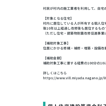
村民が村内の施工業者を利用して、自宅
【対象となる住宅】
村内に居住している人が所有する個人住
後10年以上経過し改修後も居住するもの
（ただし住宅・建築物耐震改修促進事業
【補助対象工事】
住居にかかる修繕・補修・増築・設備改
【補助金額】
補助対象工事に要する経費の100分の1
詳しくはこちら
https://www.vill.miyada.nagano.jp/l