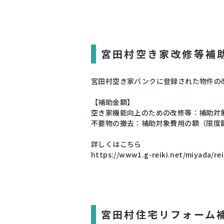
宮田村空き家改修等補
宮田村空き家バンクに登録された物件の
【補助金額】
空き家機能向上のための改修等：補助対
不要物の撤去：補助対象費用の額（限度額
詳しくはこちら
https://www1.g-reiki.net/miyada/r
宮田村住宅リフォーム