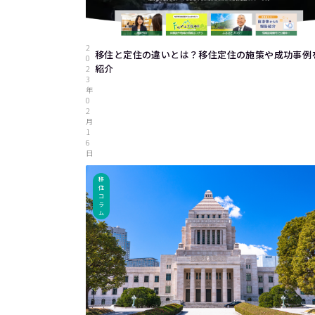
2
移住と定住の違いとは？移住定住の施策や成功事例
0
紹介
2
3
年
0
2
月
1
6
日
移
住
コ
ラ
ム