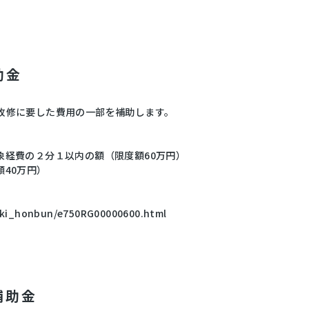
助金
改修に要した費用の一部を補助します。
象経費の２分１以内の額（限度額60万円）
40万円）
eiki_honbun/e750RG00000600.html
補助金