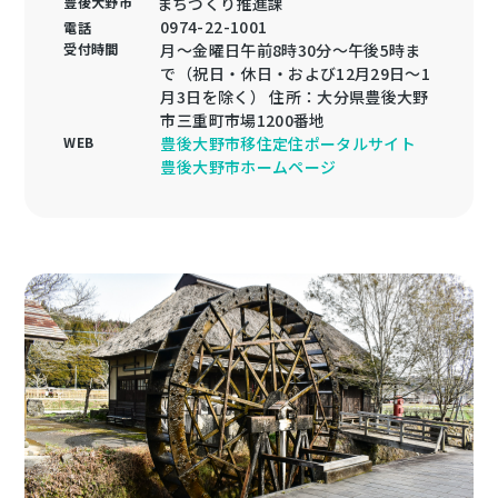
豊後大野市
まちづくり推進課
0974-22-1001
電話
受付時間
月～金曜日午前8時30分～午後5時ま
で（祝日・休日・および12月29日～1
月3日を除く） 住所：大分県豊後大野
市三重町市場1200番地
WEB
豊後大野市移住定住ポータルサイト
豊後大野市ホームページ