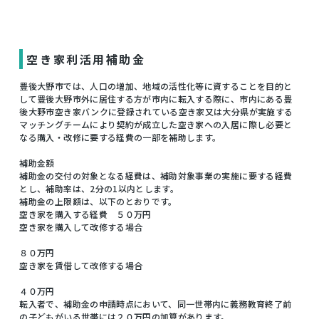
空き家利活用補助金
豊後大野市では、人口の増加、地域の活性化等に資することを目的と
して豊後大野市外に居住する方が市内に転入する際に、市内にある豊
後大野市空き家バンクに登録されている空き家又は大分県が実施する
マッチングチームにより契約が成立した空き家への入居に際し必要と
なる購入・改修に要する経費の一部を補助します。
補助金額
補助金の交付の対象となる経費は、補助対象事業の実施に要する経費
とし、補助率は、2分の1以内とします。
補助金の上限額は、以下のとおりです。
空き家を購入する経費 ５０万円
空き家を購入して改修する場合
８０万円
空き家を賃借して改修する場合
４０万円
転入者で、補助金の申請時点において、同一世帯内に義務教育終了前
の子どもがいる世帯には２０万円の加算があります。