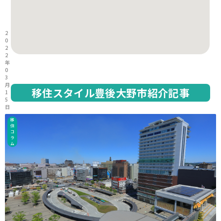
2
0
2
2
年
0
3
月
移住スタイル豊後大野市紹介記事
1
5
日
移
住
コ
ラ
ム