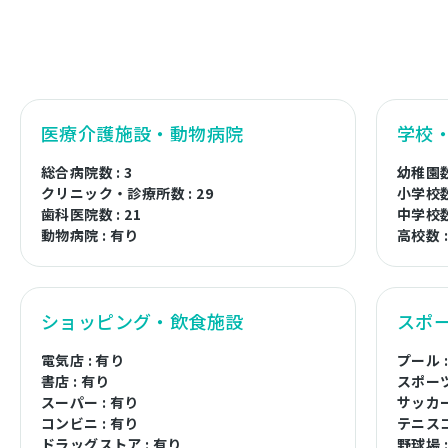
医療介護施設・動物病院
学校
総合病院数 : 3
幼稚園数 
クリニック・診療所数 : 29
小学校数 
歯科医院数 : 21
中学校数 
動物病院 : 有り
高校数 :
ショッピング・飲食施設
スポ
電気店 : 有り
プール 
書店 : 有り
スポーツ
スーパー : 有り
サッカー
コンビニ : 有り
テニスコ
ドラッグストア : 有り
野球場 