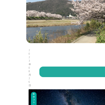
2
0
2
3
年
0
8
月
2
6
日
移
住
コ
ラ