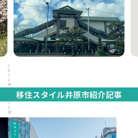
2
0
2
2
年
0
移住スタイル井原市紹介記事
3
月
1
3
日
移
住
コ
ラ