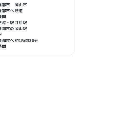
要都市
岡山市
要都市へ
鉄道
機関
空港・駅
井原駅
要都市の
岡山駅
駅
要都市へ
約1時間30分
時間