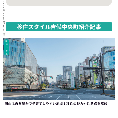
2
2
年
0
3
月
移住スタイル吉備中央町紹介記事
1
3
日
移
住
コ
ラ
ム
岡山は自然豊かで子育てしやすい地域！移住の魅力や注意点を解説