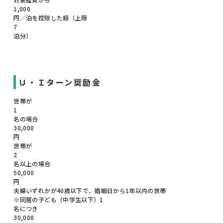
1,000
円／泊を控除した額（上限
7
泊分）
Ｕ・Ｉターン奨励金
世帯が
1
名の場合
30,000
円
世帯が
2
名以上の場合
50,000
円
夫婦いずれかが40歳以下で、婚姻日から1年以内の世帯
※同居の子ども（中学生以下）1
名につき
30,000