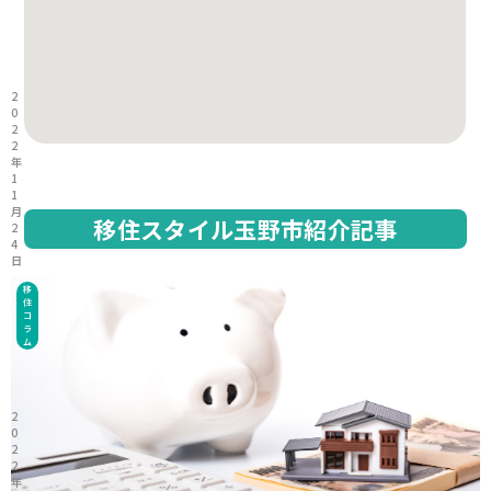
2
0
2
2
年
1
1
月
移住スタイル玉野市紹介記事
2
4
日
移
住
コ
ラ
ム
2
0
2
2
年