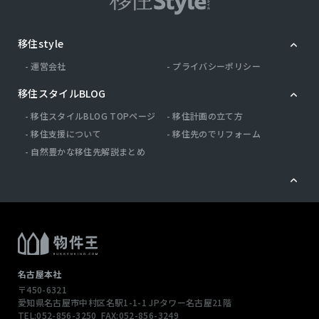
移住style
運営会社
プライバシーポリシー
移住スタイルBLOG
移住スタイルBLOG TOPページ
移住計画の立て方
移住支援について
移住先のでリフォーム
自然豊かな移住先解説まとめ
名古屋本社
〒450-6321
愛知県名古屋市中村区名駅1-1-1
JPタワー名古屋21階
TEL:052-856-3250
FAX:052-856-3249