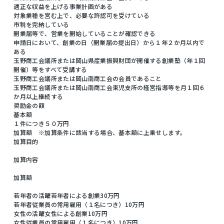
適正な収益を上げる事業計画がある
対象業種を営む上で、必要な許認可を受けている
市税を完納している
開業届等で、営業を開始していることが確認できる
申請日において、創業の日（開業届の提出日）から１年２か月以内で
ある
玉野商工会議所または岡山県産業振興財団が開催する創業塾（年１回
開催）等をすべて受講する
玉野商工会議所または岡山南商工会の会員であること
玉野商工会議所または岡山南商工会東児支所の経営指導等を月１回６
か月以上継続する
奨励金の額
基本額
１件につき５０万円
加算額 ※加算条件に該当する場合、基本額に上乗せします。
加算目的
加算内容
加算額
若年者の活躍若年者による創業30万円
若年者従業員の常用雇用（１名につき）10万円
女性の活躍女性による創業10万円
女性従業員の常用雇用（１名につき）10万円