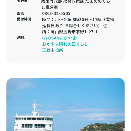
玉野市
政策財政部 総合政策課 たまののくら
し推進室
0863-32-5505
電話
受付時間
時間：月〜金曜 8時30分〜17時（業務
延長日あり.お問合せください） 住
所：岡山県玉野市宇野1-27-1
WEB
GYOSANおかやま
おかやま晴れの国ぐらし
玉野市役所