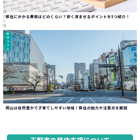
0
3
月
1
移住にかかる費用はどのくらい？安く済ませるポイントを5つ紹介！
3
日
移
住
コ
ラ
ム
岡山は自然豊かで子育てしやすい地域！移住の魅力や注意点を解説