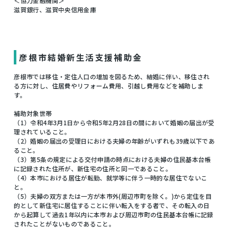
＜協力金融機関＞
滋賀銀行、滋賀中央信用金庫
彦根市結婚新生活支援補助金
彦根市では移住・定住人口の増加を図るため、結婚に伴い、移住され
る方に対し、住居費やリフォーム費用、引越し費用などを補助しま
す。
補助対象世帯
（1）令和4年3月1日から令和5年2月28日の間において婚姻の届出が受
理されていること。
（2）婚姻の届出の受理日における夫婦の年齢がいずれも39歳以下であ
ること。
（3）第5条の規定による交付申請の時点における夫婦の住民基本台帳
に記録された住所が、新住宅の住所と同一であること。
（4）本市における居住が転勤、就学等に伴う一時的な居住でないこ
と。
（5）夫婦の双方または一方が本市外(周辺市町を除く。)から定住を目
的として新住宅に居住することに伴い転入をする者で、その転入の日
から起算して過去1年以内に本市および周辺市町の住民基本台帳に記録
されたことがないものであること。