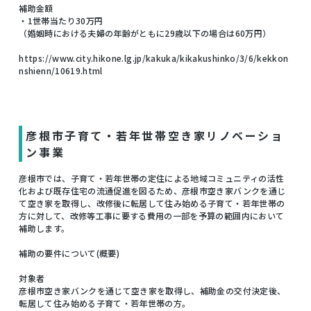
補助金額
・1世帯当たり30万円
（婚姻時における夫婦の年齢がともに29歳以下の場合は60万円）
https://www.city.hikone.lg.jp/kakuka/kikakushinko/3/6/kekkon
nshienn/10619.html
彦根市子育て・若年世帯空き家リノベーショ
ン事業
彦根市では、子育て・若年世帯の定住による地域コミュニティの活性
化および既存住宅の流通促進を図るため、彦根市空き家バンクを通じ
て空き家を取得し、改修後に転居して住み始める子育て・若年世帯の
方に対して、改修等工事に要する費用の一部を予算の範囲内において
補助します。
補助の要件について(概要)
対象者
彦根市空き家バンクを通じて空き家を取得し、補助金の交付決定後、
転居して住み始める子育て・若年世帯の方。