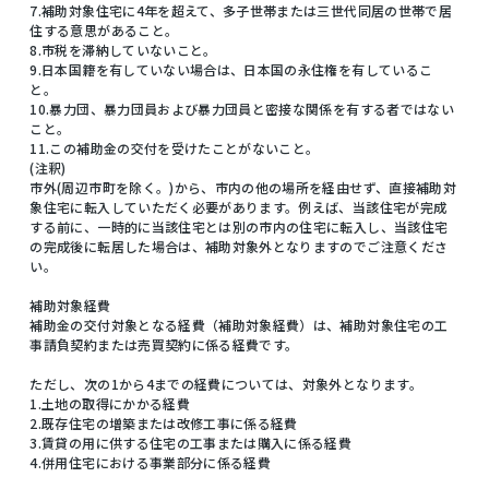
7.補助対象住宅に4年を超えて、多子世帯または三世代同居の世帯で居
住する意思があること。
8.市税を滞納していないこと。
9.日本国籍を有していない場合は、日本国の永住権を有しているこ
と。
10.暴力団、暴力団員および暴力団員と密接な関係を有する者ではない
こと。
11.この補助金の交付を受けたことがないこと。
(注釈)
市外(周辺市町を除く。)から、市内の他の場所を経由せず、直接補助対
象住宅に転入していただく必要があります。例えば、当該住宅が完成
する前に、一時的に当該住宅とは別の市内の住宅に転入し、当該住宅
の完成後に転居した場合は、補助対象外となりますのでご注意くださ
い。
補助対象経費
補助金の交付対象となる経費（補助対象経費）は、補助対象住宅の工
事請負契約または売買契約に係る経費です。
ただし、次の1から4までの経費については、対象外となります。
1.土地の取得にかかる経費
2.既存住宅の増築または改修工事に係る経費
3.賃貸の用に供する住宅の工事または購入に係る経費
4.併用住宅における事業部分に係る経費