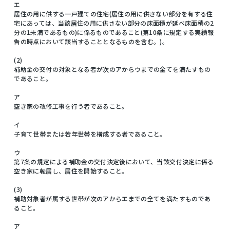
エ
居住の用に供する一戸建ての住宅(居住の用に供さない部分を有する住
宅にあっては、当該居住の用に供さない部分の床面積が延べ床面積の2
分の1未満であるもの)に係るものであること(第10条に規定する実績報
告の時点において該当することとなるものを含む。)。
(2)
補助金の交付の対象となる者が次のアからウまでの全てを満たすもの
であること。
ア
空き家の改修工事を行う者であること。
イ
子育て世帯または若年世帯を構成する者であること。
ウ
第7条の規定による補助金の交付決定後において、当該交付決定に係る
空き家に転居し、居住を開始すること。
(3)
補助対象者が属する世帯が次のアからエまでの全てを満たすものであ
ること。
ア