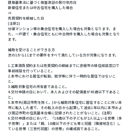
建築基準法に基づく検査済証の発行年月日
新築住宅または中古住宅を購入した場合
⇒
売買契約を締結した日
(注釈2)
分譲マンション等の集合住宅を購入した場合も対象となります。ま
た、一戸建て・集合住宅ともに中古物件を購入した場合も対象となり
ます。
補助を受けることができる方
次の1から11までの要件をすべて満たしている方が対象になります。
1.工事請負契約または売買契約の締結までに彦根市の移住相談窓口で
事前相談を行っていること。
2.本市における居住が転勤、就学等に伴う一時的な居住ではないこ
と。
3.補助対象住宅の所有者であること。
4.交付申請の日において、本人およびその配偶者が45歳以下であるこ
と。
5.本市外(周辺市町を除く。)から補助対象住宅に居住することに伴い本
市に転入した者で、その転入の日から起算して過去1年以内に本市およ
び周辺市町の住民基本台帳に記録されたことがないこと。(注釈)
6.交付申請の日において、「18歳以下の子どもが2人以上いる世帯（多
子世帯）」または「親、18歳以下の子ども等と同居（隣接地含む）し
ている世帯（三世代同居）の世帯」の構成員であること。