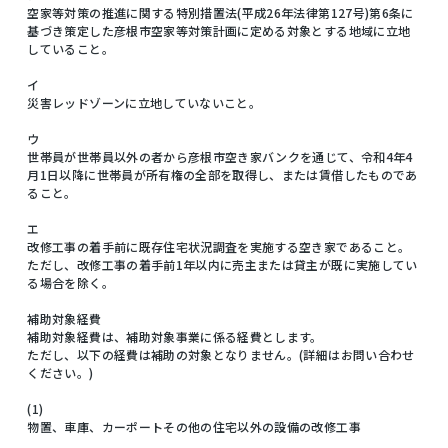
空家等対策の推進に関する特別措置法(平成26年法律第127号)第6条に
基づき策定した彦根市空家等対策計画に定める対象とする地域に立地
していること。
イ
災害レッドゾーンに立地していないこと。
ウ
世帯員が世帯員以外の者から彦根市空き家バンクを通じて、令和4年4
月1日以降に世帯員が所有権の全部を取得し、または賃借したものであ
ること。
エ
改修工事の着手前に既存住宅状況調査を実施する空き家であること。
ただし、改修工事の着手前1年以内に売主または貸主が既に実施してい
る場合を除く。
補助対象経費
補助対象経費は、補助対象事業に係る経費とします。
ただし、以下の経費は補助の対象となりません。(詳細はお問い合わせ
ください。)
(1)
物置、車庫、カーポートその他の住宅以外の設備の改修工事