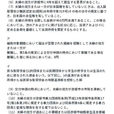
（6）夫婦の双方が彦根市に4年を超えて居住する意思があること。
（7）夫婦の双方または一方が日本国籍を有していないときは、出入国
管理及び難民認定法(昭和26年政令第319号)その他の法令の規定に基づ
き、日本国の永住権を有していること。
（8）夫婦の所得を合算した金額が400万円未満であること。この場合
においては、次のアおよびイに掲げる区分に応じ、当該アおよびイに
定める金額を基礎として当該所得を算定するものとする。
ア
補助対象期間において届出が受理された婚姻を契機として夫婦の双方
または一方が
離職し、第5条の規定による交付申請の時点において無職である場合
離職した者に係る分にあっては、0円
イ
貸与型奨学金(公的団体または民間団体から学生の修学または生活のた
めに貸与された資金をいう。以下同じ。)の返済がある場合
所得から当該貸与型奨学金の年間返済額を控除した額
（9）交付申請の時点において、夫婦の双方が彦根市の市税を滞納して
いないこと。
（10）夫婦の双方が彦根市暴力団排除条例(平成23年彦根市条例第17
号)第2条第2号に規定する暴力団員および同条例第6条に規定する暴力
団員と密接な関係を有する者ではないこと。
（11）夫婦の双方が過去にこの要綱または旧彦根市結婚新生活支援補