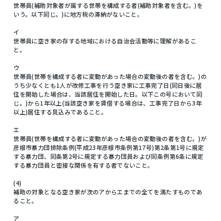
世帯員(補助対象者が属する世帯を構成する者(補助対象者を含む。)を
いう。以下同じ。)に地方税の滞納がないこと。
イ
世帯員に空き家の存する地域における自治会活動等に理解があるこ
と。
ウ
世帯員(世帯を構成する者に変動があった場合の変動後の者を含む。)の
うち少なくとも1人が改修工事を行う空き家に工事完了日(同日後に居
住を開始した場合は、当該居住を開始した日。以下この号において同
じ。)から1年以上(当該空き家を賃借する場合は、工事完了日から3年
以上)居住する見込みであること。
エ
世帯員(世帯を構成する者に変動があった場合の変動後の者を含む。)が
彦根市暴力団排除条例(平成23年彦根市条例第17号)第2条第1号に規定
する暴力団、同条第2号に規定する暴力団員および同条例第6条に規定
する暴力団員と密接な関係を有する者でないこと。
(4)
補助の対象となる空き家が次のアからエまでの全てを満たすものであ
ること。
ア