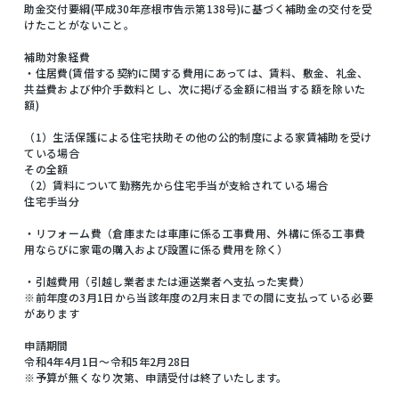
助金交付要綱(平成30年彦根市告示第138号)に基づく補助金の交付を受
けたことがないこと。
補助対象経費
・住居費(賃借する契約に関する費用にあっては、賃料、敷金、礼金、
共益費および仲介手数料とし、次に掲げる金額に相当する額を除いた
額)
（1）生活保護による住宅扶助その他の公的制度による家賃補助を受け
ている場合
その全額
（2）賃料について勤務先から住宅手当が支給されている場合
住宅手当分
・リフォーム費（倉庫または車庫に係る工事費用、外構に係る工事費
用ならびに家電の購入および設置に係る費用を除く）
・引越費用（引越し業者または運送業者へ支払った実費）
※前年度の3月1日から当該年度の2月末日までの間に支払っている必要
があります
申請期間
令和4年4月1日～令和5年2月28日
※予算が無くなり次第、申請受付は終了いたします。