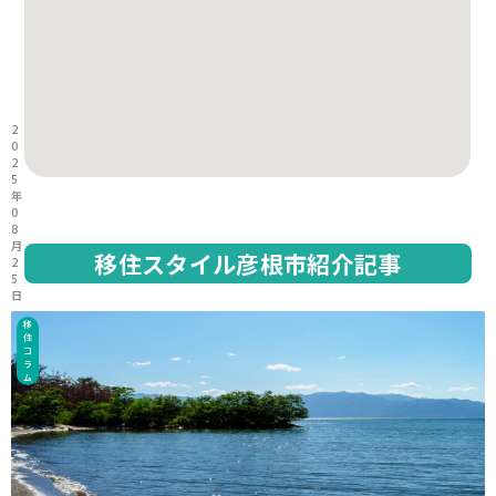
2
0
2
5
年
0
8
月
移住スタイル彦根市紹介記事
2
5
日
移
住
コ
ラ
ム
2
0