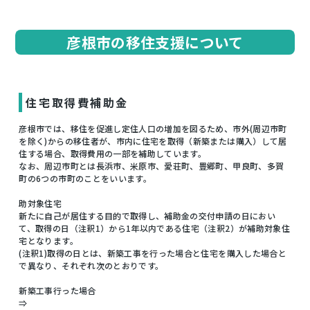
彦根市の移住支援について
住宅取得費補助金
彦根市では、移住を促進し定住人口の増加を図るため、市外(周辺市町
を除く)からの移住者が、市内に住宅を取得（新築または購入）して居
住する場合、取得費用の一部を補助しています。
なお、周辺市町とは長浜市、米原市、愛荘町、豊郷町、甲良町、多賀
町の6つの市町のことをいいます。
助対象住宅
新たに自己が居住する目的で取得し、補助金の交付申請の日におい
て、取得の日（注釈1）から1年以内である住宅（注釈2）が補助対象住
宅となります。
(注釈1)取得の日とは、新築工事を行った場合と住宅を購入した場合と
で異なり、それぞれ次のとおりです。
新築工事行った場合
⇒