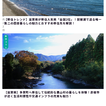
2
5
年
0
8
【移住トレンド】滋賀県が移住人気県「全国2位」！琵琶湖で送る唯一
月
2
無二の田舎暮らしの魅力とおすすめ移住先を解説！
2
日
移
住
コ
ラ
ム
【滋賀県】多賀町へ移住して伝統的な農山村の暮らしを体験！彦根市
が近く生活利便性や交通インフラの充実も魅力！