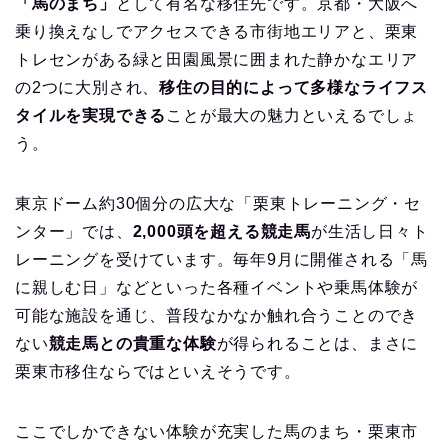
「馬のまち」
として有名な移住先です。京都・大阪へ
乗り換えなしでアクセスできる市街地エリアと、栗東
トレセンがある緑と田園風景に囲まれた静かなエリア
の2つに大別され、
移住の目的によって多様なライフス
タイルを実現できる
ことが最大の魅力といえるでしょ
う。
東京ドーム約30個分の広大な「栗東トレーニング・セ
ンター」では、
2,000頭を超える競走馬
が生活し日々ト
レーニングを受けています。毎年9月に開催される「馬
に親しむ日」などといった各種イベントや乗馬体験が
可能な施設を通じ、普段なかなか触れ合うことのでき
ない
競走馬との貴重な体験
が得られることは、まさに
栗東市移住ならではといえそうです。
ここでしかできない体験が充実した馬のまち・栗東市