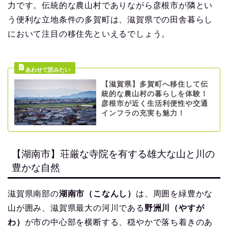
力です。伝統的な農山村でありながら彦根市が隣とい
う便利な立地条件の多賀町は、滋賀県での田舎暮らし
において注目の移住先といえるでしょう。
【滋賀県】多賀町へ移住して伝
統的な農山村の暮らしを体験！
彦根市が近く生活利便性や交通
インフラの充実も魅力！
【湖南市】荘厳な寺院を有する雄大な山と川の
豊かな自然
滋賀県南部の
湖南市（こなんし）
は、周囲を緑豊かな
山が囲み、滋賀県最大の河川である
野洲川（やすが
わ）
が市の中心部を横断する、穏やかで落ち着きのあ