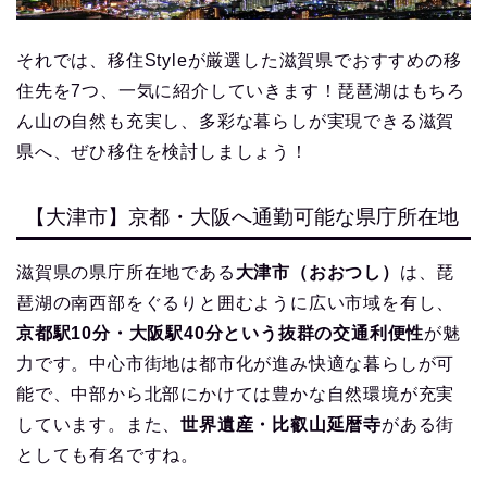
それでは、移住Styleが厳選した滋賀県でおすすめの移
住先を7つ、一気に紹介していきます！琵琶湖はもちろ
ん山の自然も充実し、多彩な暮らしが実現できる滋賀
県へ、ぜひ移住を検討しましょう！
【大津市】京都・大阪へ通勤可能な県庁所在地
滋賀県の県庁所在地である
大津市（おおつし）
は、琵
琶湖の南西部をぐるりと囲むように広い市域を有し、
京都駅10分・大阪駅40分という抜群の交通利便性
が魅
力です。中心市街地は都市化が進み快適な暮らしが可
能で、中部から北部にかけては豊かな自然環境が充実
しています。また、
世界遺産・比叡山延暦寺
がある街
としても有名ですね。