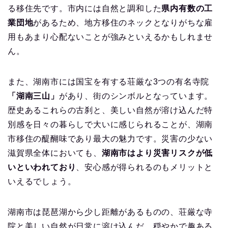
る移住先です。市内には自然と調和した
県内有数の工
業団地
があるため、地方移住のネックとなりがちな雇
用もあまり心配ないことが強みといえるかもしれませ
ん。
また、湖南市には国宝を有する荘厳な3つの有名寺院
「湖南三山」
があり、街のシンボルとなっています。
歴史あるこれらの古刹と、美しい自然が溶け込んだ特
別感を日々の暮らしで大いに感じられることが、湖南
市移住の醍醐味であり最大の魅力です。災害の少ない
滋賀県全体においても、
湖南市はより災害リスクが低
いといわれており
、安心感が得られるのもメリットと
いえるでしょう。
湖南市は琵琶湖から少し距離があるものの、荘厳な寺
院と美しい自然が日常に溶け込んだ、穏やかで趣ある