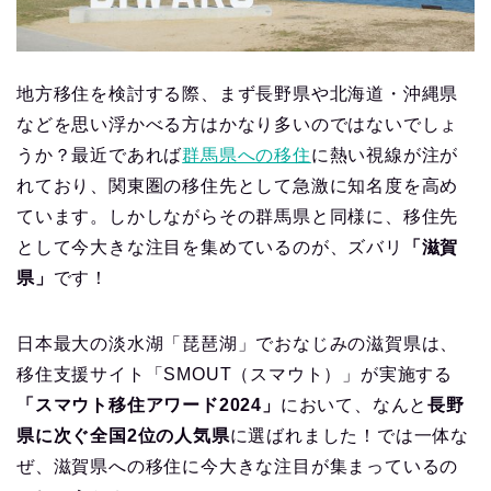
地方移住を検討する際、まず長野県や北海道・沖縄県
などを思い浮かべる方はかなり多いのではないでしょ
うか？最近であれば
群馬県への移住
に熱い視線が注が
れており、関東圏の移住先として急激に知名度を高め
ています。しかしながらその群馬県と同様に、移住先
として今大きな注目を集めているのが、ズバリ
「滋賀
県」
です！
日本最大の淡水湖「琵琶湖」でおなじみの滋賀県は、
移住支援サイト「SMOUT（スマウト）」が実施する
「スマウト移住アワード2024」
において、なんと
長野
県に次ぐ全国2位の人気県
に選ばれました！では一体な
ぜ、滋賀県への移住に今大きな注目が集まっているの