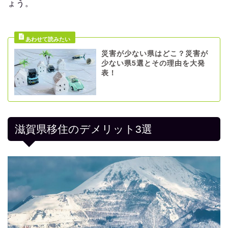
ょう。
災害が少ない県はどこ？災害が
少ない県5選とその理由を大発
表！
滋賀県移住のデメリット3選