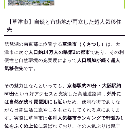
【草津市】自然と市街地が両立した超人気移住
先
琵琶湖の南東部に位置する
草津市（くさつし）
は、大
津市に次ぐ
人口約14万人の県第2の都市
であり、その利
便性と自然環境の充実度によって
人口増加が続く超人
気移住先
です。
その魅力はなんといっても、
京都駅約20分・大阪駅約
50分
という好アクセスと充実した高速道路網，
郊外に
は自然が残り琵琶湖にも近い
ため、便利な街でありな
がら日常生活に癒やしをもたらしてくれる点にありま
す。実際に草津市は
各种人気都市ランキングで軒並み1
位をふくめ上位
に選ばれており、その人気ぶりは県庁