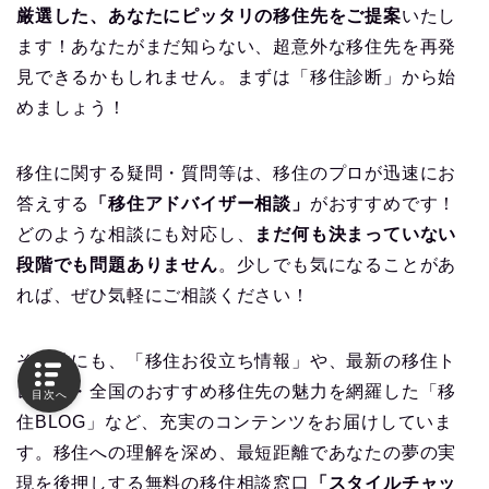
厳選した、あなたにピッタリの移住先をご提案
いたし
ます！あなたがまだ知らない、超意外な移住先を再発
見できるかもしれません。まずは「移住診断」から始
めましょう！
移住に関する疑問・質問等は、移住のプロが迅速にお
答えする
「移住アドバイザー相談」
がおすすめです！
どのような相談にも対応し、
まだ何も決まっていない
段階でも問題ありません
。少しでも気になることがあ
れば、ぜひ気軽にご相談ください！
その他にも、「移住お役立ち情報」や、最新の移住ト
レンド・全国のおすすめ移住先の魅力を網羅した「移
目次へ
住BLOG」など、充実のコンテンツをお届けしていま
す。移住への理解を深め、最短距離であなたの夢の実
現を後押しする無料の移住相談窓口
「スタイルチャッ