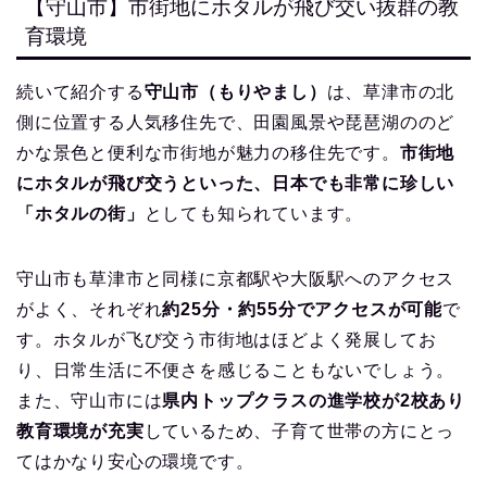
【守山市】市街地にホタルが飛び交い抜群の教
育環境
続いて紹介する
守山市（もりやまし）
は、草津市の北
側に位置する人気移住先で、田園風景や琵琶湖ののど
かな景色と便利な市街地が魅力の移住先です。
市街地
にホタルが飛び交うといった、日本でも非常に珍しい
「ホタルの街」
としても知られています。
守山市も草津市と同様に京都駅や大阪駅へのアクセス
がよく、それぞれ
約25分・約55分でアクセスが可能
で
す。ホタルが飞び交う市街地はほどよく発展してお
り、日常生活に不便さを感じることもないでしょう。
また、守山市には
県内トップクラスの進学校が2校あり
教育環境が充実
しているため、子育て世帯の方にとっ
てはかなり安心の環境です。