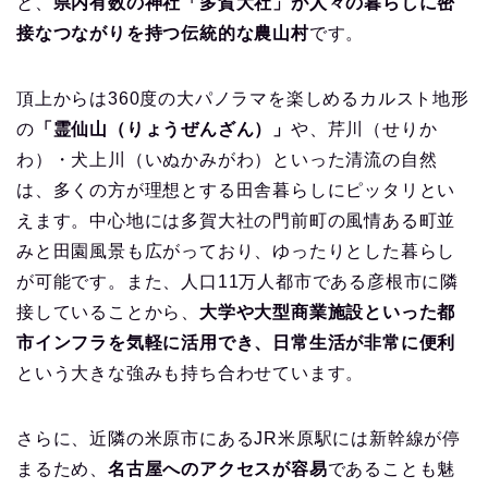
と、
県内有数の神社「多賀大社」が人々の暮らしに密
接なつながりを持つ伝統的な農山村
です。
頂上からは360度の大パノラマを楽しめるカルスト地形
の
「霊仙山（りょうぜんざん）」
や、芹川（せりか
わ）・犬上川（いぬかみがわ）といった清流の自然
は、多くの方が理想とする田舎暮らしにピッタリとい
えます。中心地には多賀大社の門前町の風情ある町並
みと田園風景も広がっており、ゆったりとした暮らし
が可能です。また、人口11万人都市である彦根市に隣
接していることから、
大学や大型商業施設といった都
市インフラを気軽に活用でき、日常生活が非常に便利
という大きな強みも持ち合わせています。
さらに、近隣の米原市にあるJR米原駅には新幹線が停
まるため、
名古屋へのアクセスが容易
であることも魅