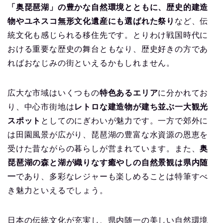
「奥琵琶湖」の豊かな自然環境とともに、歴史的建造
物やユネスコ無形文化遺産にも選ばれた祭り
など、伝
統文化も感じられる移住先です。とりわけ戦国時代に
おける重要な歴史の舞台ともなり、歴史好きの方であ
ればおなじみの街といえるかもしれません。
広大な市域はいくつもの
特色あるエリア
に分かれてお
り、中心市街地は
レトロな建造物が建ち並ぶ一大観光
スポット
としてのにぎわいが魅力です。一方で郊外に
は田園風景が広がり、琵琶湖の豊富な水資源の恩恵を
受けた昔ながらの暮らしが営まれています。また、
奥
琵琶湖の森と湖が織りなす癒やしの自然景観は県内随
一
であり、多彩なレジャーも楽しめることは特筆すべ
き魅力といえるでしょう。
日本の伝統文化が充実し、県内随一の美しい自然環境