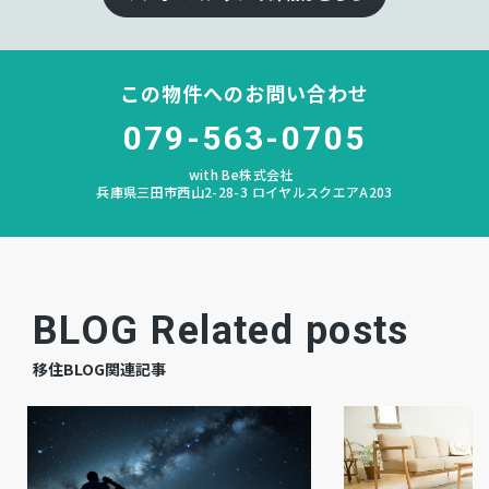
山林
地目
この物件へのお問い合わせ
空
現況
079-563-0705
即時
引渡時期
with Be株式会社
兵庫県三田市西山2-28-3 ロイヤルスクエアA203
－
駐車場
その他
上水道
汲み取り
下水道
BLOG Related posts
プロパン個別
ガス
移住BLOG関連記事
調整区域
都市計画
定無
用途地域