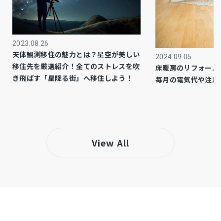
ロフト
設備・条件
※築月日不詳
備考
2023.08.26
天体観測移住の魅力とは？星空が美しい
2024.09.05
仲介
取引態様
移住先を厳選紹介！全てのストレスを吹
床暖房のリフォーム
き飛ばす「星降る街」へ移住しよう！
毎月の電気代や注意
View All