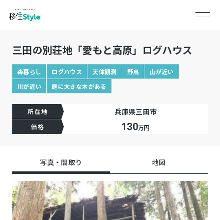
三田の別荘地「愛もと高原」ログハウス
森暮らし
ログハウス
天体観測
野鳥
山が近い
川が近い
庭に大きな木がある
兵庫県三田市
所在地
130
価格
万円
写真・間取り
地図