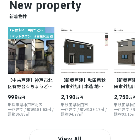
New property
新着物件
#自然多い
#山が近い
#ベットタウン
#高速IC周辺
【中古戸建】神戸市北
【新築戸建】秋田県秋
【新築戸建
区有野台☆ちょうどよ
田市外旭川 木造 地上2
田市外旭川 
い戸建て
階 3LDK
階 3LDK
999
2,190
2,750
万円
万円
万円
兵庫県神戸市北区
秋田県秋田市
秋田県秋田
一戸建て / 敷地101.63㎡ /
一戸建て / 敷地139.17㎡ /
一戸建て / 敷地1
建物96.88㎡
建物94.77㎡
建物93.15㎡
View All