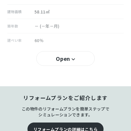
58.11㎡
建物面積
－ (－年－月)
築年数
60％
建ぺい率
100％
容積率
Open
所有権
土地権利
木造 スレート葺
構造および階数
リフォームプランをご紹介します
藍
小学校区
この物件のリフォームプランを簡単ステップで
藍
中学校区
シミュレーションできます。
－
私道負担
リフォームプランの詳細はこちら