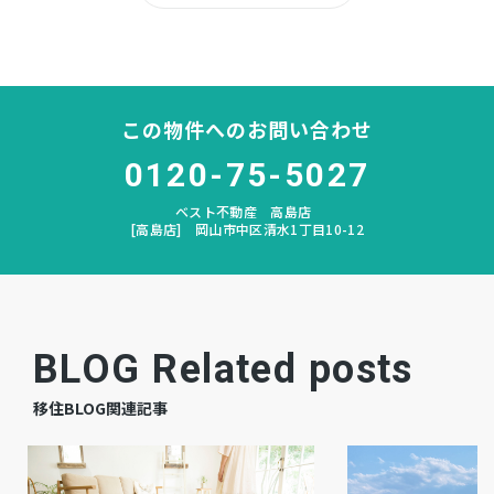
所有権
土地権利
木造 地上2階建
構造および階数
この物件へのお問い合わせ
桃丘
小学校区
0120-75-5027
ベスト不動産 高島店
中山
中学校区
[高島店] 岡山市中区清水1丁目10-12
－
私道負担
宅地
地目
BLOG Related posts
空家
現況
移住BLOG関連記事
即時
引渡時期
有
駐車場