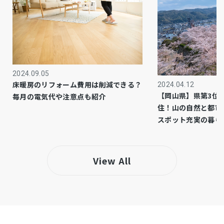
－
上水道
－
下水道
－
ガス
2024.09.05
床暖房のリフォーム費用は削減できる？
2024.04.12
市街化区域
都市計画
【岡山県】県第3位
毎月の電気代や注意点も紹介
住！山の自然と都市
第一種低層住居専用地域
用途地域
スポット充実の暮ら
側溝、浴室乾燥機、モニタ付インターホン
設備・条件
View All
－
備考
☆グランドマート佐山店まで徒歩9分（710
ｍ）
☆ホームセンタータイム一宮店まで車で6分
（2950ｍ）