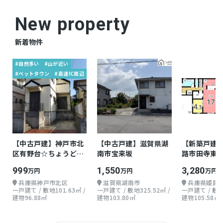
☆芳賀佐山診療所まで徒歩9分（650ｍ）
New property
☆岡山佐山郵便局まで徒歩10分（740ｍ）
新着物件
仲介
取引態様
#自然多い
#山が近い
#ベットタウン
#高速IC周辺
【中古戸建】神戸市北
【中古戸建】滋賀県湖
【新築戸建
区有野台☆ちょうどよ
南市宝来坂
路市田寺東 
い戸建て
階 4LDKLDK
999
1,550
3,280
万円
万円
万円
兵庫県神戸市北区
滋賀県湖南市
兵庫県姫路
一戸建て / 敷地101.63㎡ /
一戸建て / 敷地325.52㎡ /
一戸建て / 敷地1
建物96.88㎡
建物103.80㎡
建物105.58㎡