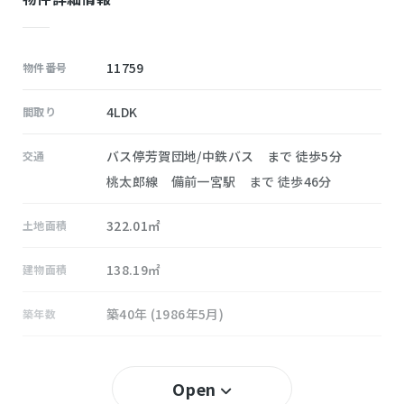
11759
物件番号
4LDK
間取り
バス停芳賀団地/中鉄バス まで 徒歩5分
交通
桃太郎線 備前一宮駅 まで 徒歩46分
322.01㎡
土地面積
138.19㎡
建物面積
築40年 (1986年5月)
築年数
50％
建ぺい率
Open
100％
容積率