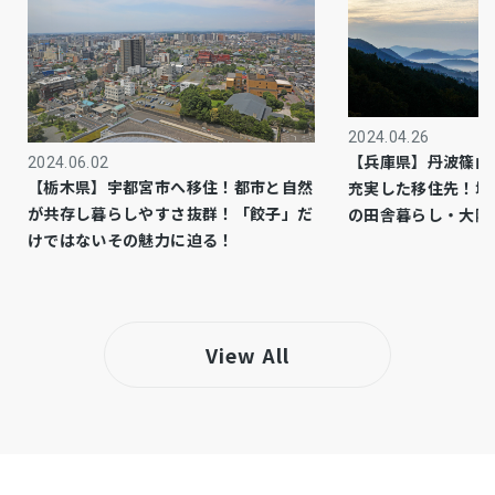
市街化区域
都市計画
1種住居
用途地域
－
設備・条件
2024.04.26
【兵庫県】丹波篠山
2024.06.02
－
備考
【栃木県】宇都宮市へ移住！都市と自然
充実した移住先！城
が共存し暮らしやすさ抜群！「餃子」だ
の田舎暮らし・大阪
仲介
取引態様
けではないその魅力に迫る！
View All