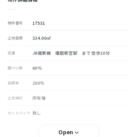
17531
物件番号
334.00㎡
土地面積
JR姫新線 播磨新宮駅 まで 徒歩10分
交通
60％
建ぺい率
200％
容積率
所有権
土地権利
無し
セットバック
新宮
小学校区
Open