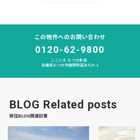
新宮
中学校区
－
私道負担
この物件へのお問い合わせ
なし
建築条件
0120-62-9800
宅地
地目
ここいえ たつの本店
兵庫県たつの市龍野町富永519-1
更地
現況
相談
引渡時期
－
上水道
BLOG Related posts
－
下水道
移住BLOG関連記事
－
ガス