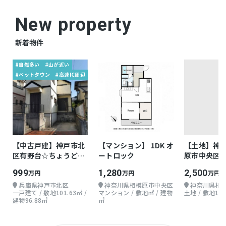
New property
新着物件
#自然多い
#山が近い
#ベットタウン
#高速IC周辺
【中古戸建】神戸市北
【マンション】 1DK オ
【土地】神
区有野台☆ちょうどよ
ートロック
原市中央区由
い戸建て
30.35坪
999
1,280
2,500
万円
万円
万円
兵庫県神戸市北区
神奈川県相模原市中央区
神奈川県相
一戸建て / 敷地101.63㎡ /
マンション / 敷地㎡ / 建物
土地 / 敷地100
建物96.88㎡
㎡