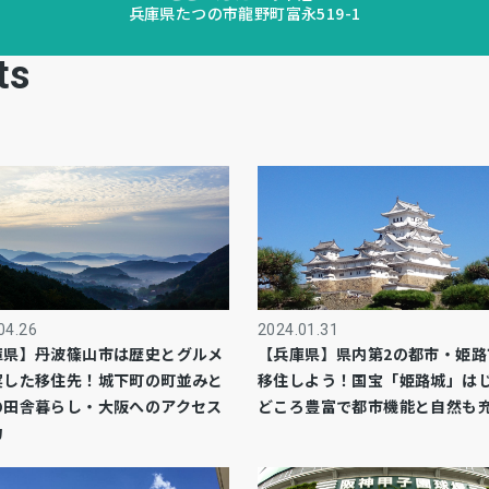
兵庫県たつの市龍野町富永519-1
ts
04.26
2024.01.31
庫県】丹波篠山市は歴史とグルメ
【兵庫県】県内第2の都市・姫路
実した移住先！城下町の町並みと
移住しよう！国宝「姫路城」は
の田舎暮らし・大阪へのアクセス
どころ豊富で都市機能と自然も
力