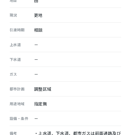
田
地目
更地
現況
相談
引渡時期
－
上水道
－
下水道
－
ガス
調整区域
都市計画
指定無
用途地域
－
設備・条件
・上水道、下水道、都市ガスは前面通路及び
備考