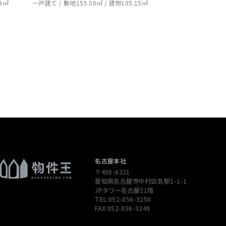
99㎡
一戸建て / 敷地153.50㎡ / 建物105.15㎡
名古屋本社
〒450-6321
愛知県名古屋市中村区名駅1-1-1
JPタワー名古屋21階
TEL:052-856-3250
FAX:052-856-3249