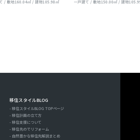
 / 敷地160.04㎡ / 建物105.98㎡
一戸建て / 敷地150.00㎡ / 建物105.
移住スタイルBLOG
移住スタイルBLOG TOPページ
ー
移住計画の立て方
移住支援について
移住先のでリフォーム
自然豊かな移住先解説まとめ