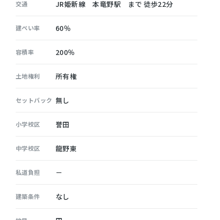
JR姫新線 本竜野駅 まで 徒歩22分
交通
60％
建ぺい率
200％
容積率
所有権
土地権利
無し
セットバック
誉田
小学校区
龍野東
中学校区
－
私道負担
なし
建築条件