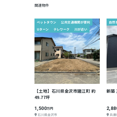
関連物件
ベットタウン
公共交通機関が便利
自然
Uターン
テレワーク
川が近い
【土地】石川県金沢市諸江町 約
新築
49.77坪
1,500
2,88
万円
石川県金沢市
兵庫