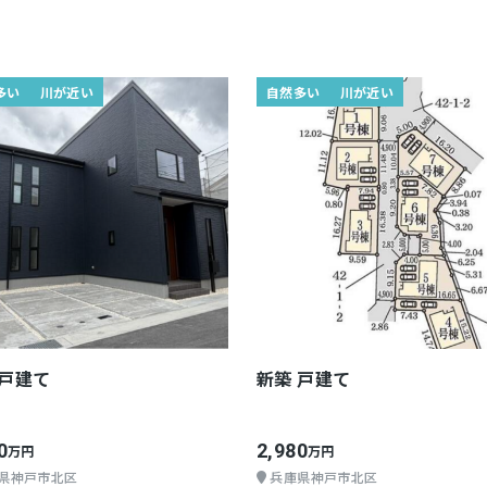
多い
川が近い
自然多い
川が近い
 戸建て
新築 戸建て
0
2,980
万円
万円
県神戸市北区
兵庫県神戸市北区