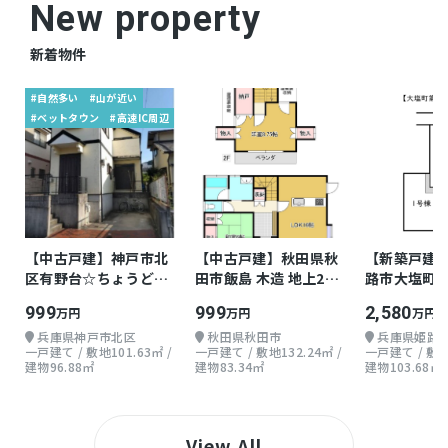
New property
新着物件
#自然多い
#山が近い
#ベットタウン
#高速IC周辺
【中古戸建】神戸市北
【中古戸建】秋田県秋
【新築戸建
区有野台☆ちょうどよ
田市飯島 木造 地上2階
路市大塩町 
い戸建て
2LDK
階 4LDKLDK
999
999
2,580
万円
万円
万円
兵庫県神戸市北区
秋田県秋田市
兵庫県姫路
一戸建て / 敷地101.63㎡ /
一戸建て / 敷地132.24㎡ /
一戸建て / 敷地1
建物96.88㎡
建物83.34㎡
建物103.68㎡
View All