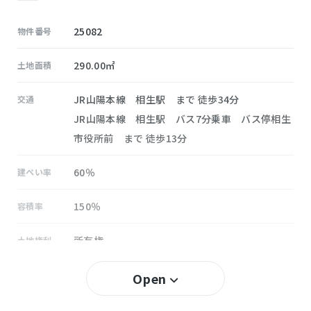
25082
物件番号
290.00㎡
土地面積
JR山陽本線 相生駅 まで 徒歩34分
交通
JR山陽本線 相生駅 バス7分乗車 バス停相生
市役所前 まで 徒歩13分
60％
建ぺい率
150％
容積率
所有権
土地権利
無し
セットバック
Open
中央
小学校区