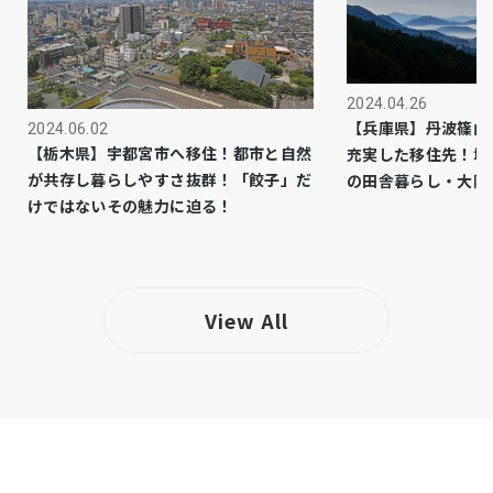
市街化区域
都市計画
1種中高
用途地域
2024.04.26
【兵庫県】丹波篠山
2024.06.02
－
設備・条件
【栃木県】宇都宮市へ移住！都市と自然
充実した移住先！城
が共存し暮らしやすさ抜群！「餃子」だ
の田舎暮らし・大阪
－
備考
けではないその魅力に迫る！
・土砂災害警戒区域 (兵庫県CGハザードマップよ
り)
View All
仲介
取引態様