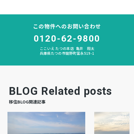
双葉
中学校区
この物件へのお問い合わせ
なし
私道負担
0120-62-9800
なし
建築条件
ここいえ たつの本店
亀井 翔太
兵庫県たつの市龍野町富永519-1
宅地
地目
更地
現況
相談
引渡時期
BLOG Related posts
公共
上水道
移住BLOG関連記事
公共
下水道
－
ガス