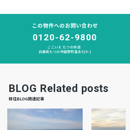
－
私道負担
この物件へのお問い合わせ
なし
建築条件
0120-62-9800
宅地
地目
ここいえ たつの本店
兵庫県たつの市龍野町富永519-1
更地
現況
相談
引渡時期
公共
上水道
BLOG Related posts
公共
下水道
移住BLOG関連記事
－
ガス
市街化区域
都市計画