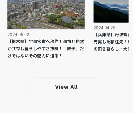
1種住居
用途地域
－
設備・条件
2024.04.26
【兵庫県】丹波篠山
2024.06.02
・洪水:浸水想定0.5m～3.0mの区域(兵庫県CGハ
備考
【栃木県】宇都宮市へ移住！都市と自然
充実した移住先！城
ザードマップ)
が共存し暮らしやすさ抜群！「餃子」だ
の田舎暮らし・大阪
けではないその魅力に迫る！
仲介
取引態様
View All