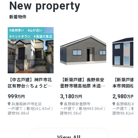
New property
新着物件
#自然多い
#山が近い
#ベットタウン
#高速IC周辺
【中古戸建】神戸市北
【新築戸建】長野県安
【新築戸建
区有野台☆ちょうどよ
曇野市穂高柏原 木造
本市岡田松岡
い戸建て
地上1階 4LDK
3LDK
999
3,180
2,980
万円
万円
万円
兵庫県神戸市北区
長野県安曇野市
長野県松本
一戸建て / 敷地101.63㎡ /
一戸建て / 敷地443.00㎡ /
一戸建て / 敷地1
建物96.88㎡
建物95.58㎡
建物98.82㎡
View All