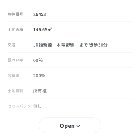
26453
物件番号
146.65㎡
土地面積
JR姫新線 本竜野駅 まで 徒歩30分
交通
60％
建ぺい率
200％
容積率
所有権
土地権利
無し
セットバック
誉田
小学校区
Open
龍野東
中学校区