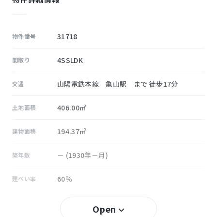
31718
物件番号
4SSLDK
間取り
山陽電鉄本線 亀山駅 まで 徒歩17分
交通
406.00㎡
土地面積
194.37㎡
建物面積
－ (1930年－月)
築年数
60％
建ぺい率
200％
容積率
Open