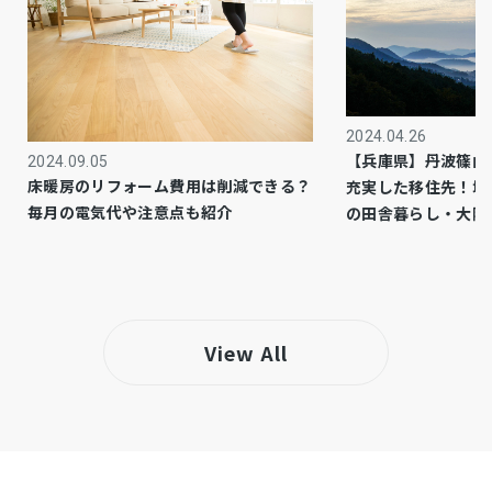
公共
上水道
公共
下水道
都市ガス
ガス
2024.04.26
【兵庫県】丹波篠山
2024.09.05
市街化区域
都市計画
床暖房のリフォーム費用は削減できる？
充実した移住先！城
毎月の電気代や注意点も紹介
の田舎暮らし・大阪
2種中高
用途地域
－
設備・条件
・別途 倉庫、物置あり
備考
View All
・2012年リフォーム済み
・0.5m～3.0m未満の浸水が予想される区域