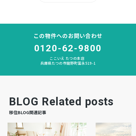
所有権
土地権利
木造 瓦葺 地上2階建
構造および階数
この物件へのお問い合わせ
津田
小学校区
0120-62-9800
飾磨西
中学校区
ここいえ たつの本店
兵庫県たつの市龍野町富永519-1
あり
私道負担
宅地
地目
空
現況
BLOG Related posts
相談
引渡時期
移住BLOG関連記事
無
駐車場