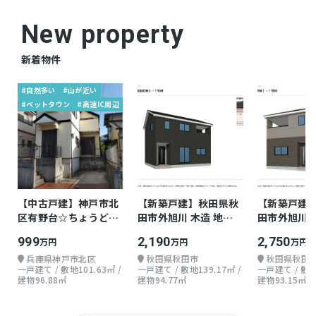
仲介
取引態様
New property
新着物件
#自然多い
#山が近い
#ベットタウン
#高速IC周辺
【中古戸建】神戸市北
【新築戸建】秋田県秋
【新築戸建
区有野台☆ちょうどよ
田市外旭川 木造 地上2
田市外旭川 
い戸建て
階 3LDK
階 3LDK
999
2,190
2,750
万円
万円
万円
兵庫県神戸市北区
秋田県秋田市
秋田県秋田
一戸建て / 敷地101.63㎡ /
一戸建て / 敷地139.17㎡ /
一戸建て / 敷地1
建物96.88㎡
建物94.77㎡
建物93.15㎡