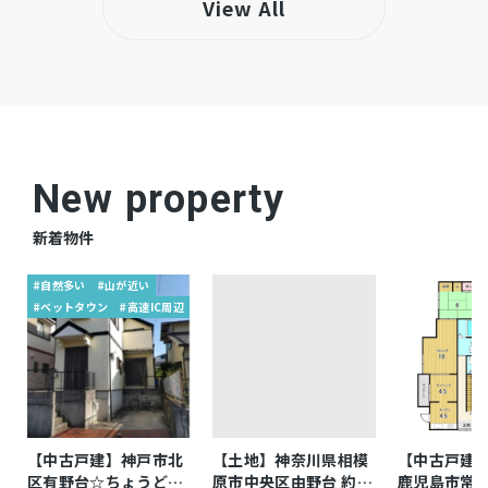
View All
公共
下水道
都市ガス
ガス
市街化区域
都市計画
1種中高
用途地域
New property
システムキッチン、シャンプードレッサー、洗
設備・条件
新着物件
浄便座、CATV、モニタ付インターホン、角部
#自然多い
#山が近い
屋、エレベーター、2025年10月全面リノベー
#ベットタウン
#高速IC周辺
ション、エレベーター停止階
【リフォーム内容】2025年10月：キッチン新
備考
調、ユニットバス新調、洗面化粧台新調、トイ
レ新調、クロス全室貼替、床材貼替、配管更
【中古戸建】神戸市北
【土地】神奈川県相模
【中古戸建
新、ハウスクリーニング等 ※アルコーブ面
区有野台☆ちょうどよ
原市中央区由野台 約
鹿児島市常盤 