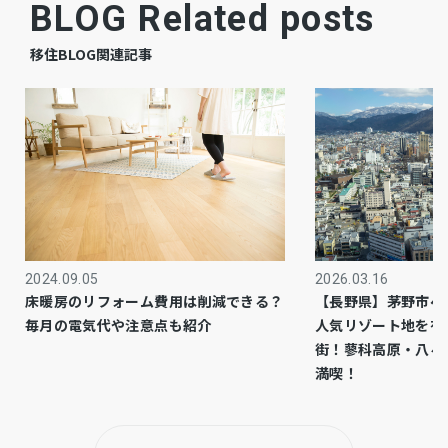
BLOG Related posts
空
現況
移住BLOG関連記事
相談
引渡時期
空有
駐車場
12,000円
駐車場月額
全部委託
管理形態
鴻池組
施工会社
2024.09.05
2026.03.16
床暖房のリフォーム費用は削減できる？
【長野県】茅野市へ
7,000円
管理費
毎月の電気代や注意点も紹介
人気リゾート地を有
街！蓼科高原・八ヶ
13,250円
修繕積立費
満喫！
公共
上水道