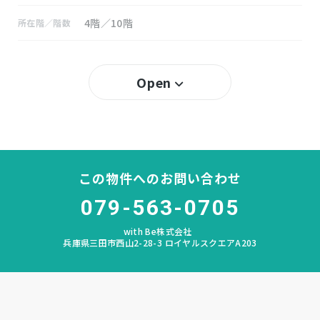
4階／10階
所在階／階数
築32年 (1994年2月)
築年数
Open
－％
建ぺい率
－％
容積率
所有権
土地権利
この物件へのお問い合わせ
RC(鉄筋コンクリート) 地上10階建
構造および階数
079-563-0705
with Be株式会社
あかしあ台
小学校区
兵庫県三田市西山2-28-3 ロイヤルスクエアA203
ゆりのき台
中学校区
－
地目