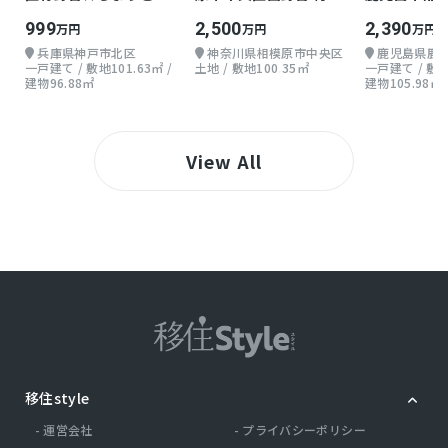
積／４．８６㎡、ＣＡＴＶ利用料／月額５５０
い戸建て
30.35坪
999
2,500
2,390
万円
万円
万円
円 ※駐車場の空きは都度確認
兵庫県神戸市北区
神奈川県相模原市中央区
鹿児島県鹿
一戸建て / 敷地101.63㎡ /
土地 / 敷地100.35㎡
一戸建て / 敷地1
建物96.88㎡
建物105.98㎡
仲介
取引態様
View All
移住style
運営会社
プライバシーポリシー