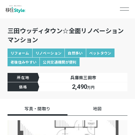
三田ウッディタウン☆全面リノベーション
マンション
リフォーム
リノベーション
自然多い
ベットタウン
老後住みやすい
公共交通機関が便利
兵庫県三田市
所在地
2,490
価格
万円
写真・間取り
地図