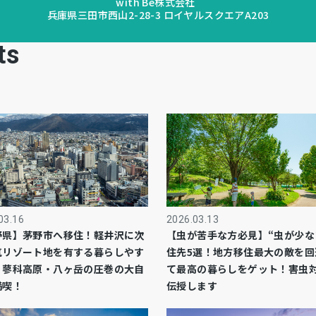
with Be株式会社
兵庫県三田市西山2-28-3 ロイヤルスクエアA203
ts
03.16
2026.03.13
野県】茅野市へ移住！軽井沢に次
【虫が苦手な方必見】“虫が少な
気リゾート地を有する暮らしやす
住先5選！地方移住最大の敵を回
！蓼科高原・八ヶ岳の圧巻の大自
て最高の暮らしをゲット！害虫
満喫！
伝授します