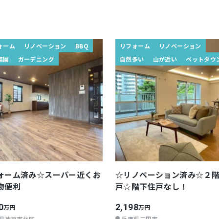
ォーム
リノベーション
BBQ
リフォーム
リノベーション
菜園
ガーデニング
自然多い
山が近い
ベットタウ
ォーム済み☆スーパー近くお
☆リノベーション済み☆２
物便利
戸☆階下住戸なし！
0
2,198
万円
万円
県神戸市北区
兵庫県三田市