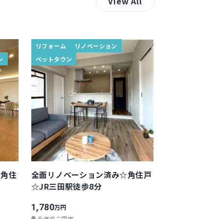
View All
リフォーム
リノベーション
ン
ベットタウン
階角住
全面リノベーション済み☆角住戸
☆JR三田駅徒歩8分
1,780
万円
兵庫県三田市