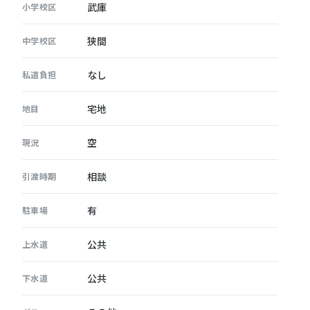
武庫
小学校区
狭間
中学校区
なし
私道負担
宅地
地目
空
現況
相談
引渡時期
有
駐車場
公共
上水道
公共
下水道