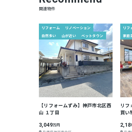
関連物件
リフォーム
リノベーション
リフ
自然多い
山が近い
ベットタウン
家庭
【リフォームずみ】神戸市北区西
リフ
山 １丁目
買い
3,049
2,18
万円
兵庫県神戸市北区
兵庫