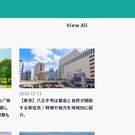
View All
2024.12.13
い”移
【東京】八王子市は都会と自然が調和
避し
する移住先！特徴や魅力を地域別に紹
対策も
介。