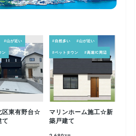
#山が近い
#自然多い
#山が近い
ウン
#ベットタウン
#高速IC周辺
北区東有野台☆
マリンホーム施工☆新
建て
築戸建て
2,680
万円