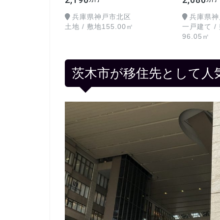
兵庫県神戸市北区
兵庫県神
土地 / 敷地155.00㎡
一戸建て / 
96.05㎡
茨木市が移住先として人