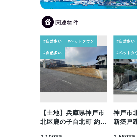
関連物件
#自然多い
#ベットタウン
#自然多い
#自然多い
#ベットタ
【土地】兵庫県神戸市
神戸市
北区鹿の子台北町 約
新築戸
46.88坪
2,190
2,680
万円
万円