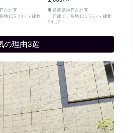
戸市北区
兵庫県神戸市北区
敷地125.99㎡ / 建物
一戸建て / 敷地121.56㎡ / 建物
94.17㎡
気の理由3選