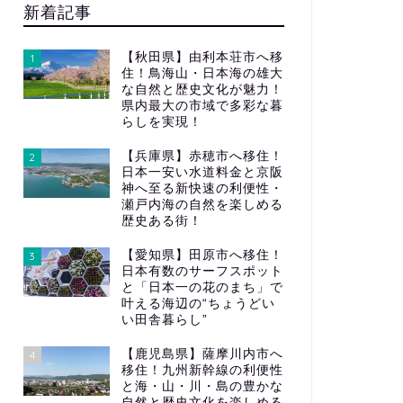
新着記事
【秋田県】由利本荘市へ移
1
住！鳥海山・日本海の雄大
な自然と歴史文化が魅力！
県内最大の市域で多彩な暮
らしを実現！
【兵庫県】赤穂市へ移住！
2
日本一安い水道料金と京阪
神へ至る新快速の利便性・
瀬戸内海の自然を楽しめる
歴史ある街！
【愛知県】田原市へ移住！
3
日本有数のサーフスポット
と「日本一の花のまち」で
叶える海辺の“ちょうどい
い田舎暮らし”
【鹿児島県】薩摩川内市へ
4
移住！九州新幹線の利便性
と海・山・川・島の豊かな
自然と歴史文化を楽しめる