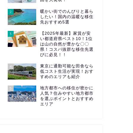
暖かい街でのんびりと暮ら
2
したい！国内の温暖な移住
先おすすめ5選
【2025年最新】家賃が安
3
い都道府県ベスト10！1位
は山の自然が豊かな〇〇
県！コスパ抜群な移住先選
びに必見！！
東京に通勤可能な田舎なら
4
低コスト生活が実現！おす
すめのエリアも紹介
地方都市への移住が密かに
5
人気？住みやすい地方都市
を選ぶポイントとおすすめ
エリア