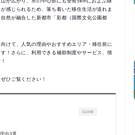
山が広がり、市の中心部にも全長5kmにおよぶ緑
緑が感じられるため、落ち着いた移住生活が送れま
と自然が融合した新都市「
彩都（国際文化公園都
に向けて、
人気の理由やおすすめエリア
・移住前に
ます！さらに、利用できる
補助制度やサービス、情
す！
はぜひご覧ください！
CLOSE
理由3選