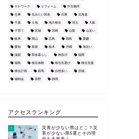
テレワーク
リフォーム
中古物件
仕事
住みたい田舎
兵庫
北海道
千葉
土地
地方移住
埼玉
大阪
子育て
宮城
宮崎
山梨
山近い
岐阜
岡山
広島
徳島
愛媛
愛知
新築
栃木
沖縄
海近い
滋賀
田舎暮らし
神奈川
福岡
福島
移住体験
移住先選び
移住支援
移住計画
群馬
自然多い
茨城
補助金
長野
静岡
アクセスランキング
災害が少ない県はどこ？災
1
害が少ない県5選とその理
由を大発表！