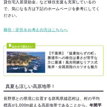
貸住宅入居奨励金」など移住支援も充実しているの
で、気になる方は下記のホームページを参考にしてく
ださい。
移住・定住をお考えの方はこちらへ
【千葉県】「猛暑知らずの町」
勝浦市への移住は暑さが苦手な
方に最適！風光明媚なリアス式
海岸・全国屈指のカツオも魅力
真夏も涼しい高原地帯！
長野県との県境に位置する群馬県嬬恋村は、村の平均
標高が1,000m超える高原地帯であることから、
年間平