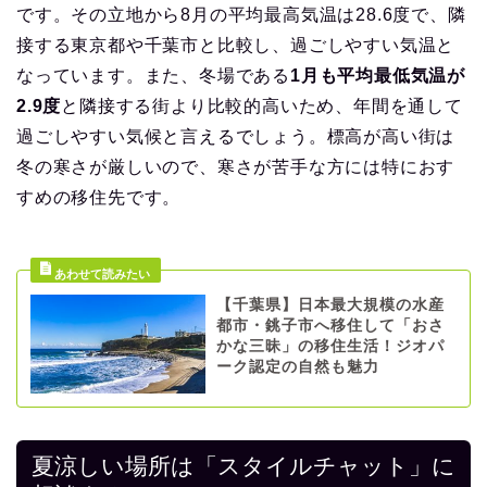
です。その立地から8月の平均最高気温は28.6度で、隣
接する東京都や千葉市と比較し、過ごしやすい気温と
なっています。また、冬場である
1月も平均最低気温が
2.9度
と隣接する街より比較的高いため、年間を通して
過ごしやすい気候と言えるでしょう。標高が高い街は
冬の寒さが厳しいので、寒さが苦手な方には特におす
すめの移住先です。
【千葉県】日本最大規模の水産
都市・銚子市へ移住して「おさ
かな三昧」の移住生活！ジオパ
ーク認定の自然も魅力
夏涼しい場所は「スタイルチャット」に