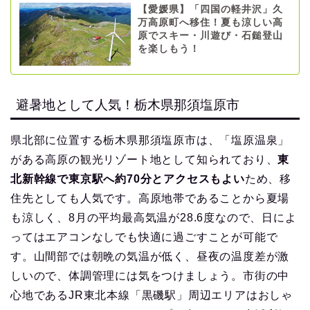
【愛媛県】「四国の軽井沢」久
万高原町へ移住！夏も涼しい高
原でスキー・川遊び・石鎚登山
を楽しもう！
避暑地として人気！栃木県那須塩原市
県北部に位置する栃木県那須塩原市は、「塩原温泉」
がある高原の観光リゾート地として知られており、
東
北新幹線で東京駅へ約70分とアクセスもよい
ため、移
住先としても人気です。高原地帯であることから夏場
も涼しく、8月の平均最高気温が28.6度なので、日によ
ってはエアコンなしでも快適に過ごすことが可能で
す。山間部では朝晩の気温が低く、昼夜の温度差が激
しいので、体調管理には気をつけましょう。市街の中
心地であるJR東北本線「黒磯駅」周辺エリアはおしゃ