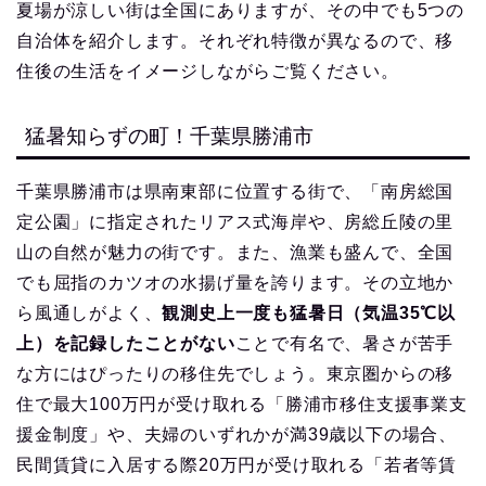
夏場が涼しい街は全国にありますが、その中でも5つの
自治体を紹介します。それぞれ特徴が異なるので、移
住後の生活をイメージしながらご覧ください。
猛暑知らずの町！千葉県勝浦市
千葉県勝浦市は県南東部に位置する街で、「南房総国
定公園」に指定されたリアス式海岸や、房総丘陵の里
山の自然が魅力の街です。また、漁業も盛んで、全国
でも屈指のカツオの水揚げ量を誇ります。その立地か
ら風通しがよく、
観測史上一度も猛暑日（気温35℃以
上）を記録したことがない
ことで有名で、暑さが苦手
な方にはぴったりの移住先でしょう。東京圏からの移
住で最大100万円が受け取れる「勝浦市移住支援事業支
援金制度」や、夫婦のいずれかが満39歳以下の場合、
民間賃貸に入居する際20万円が受け取れる「若者等賃