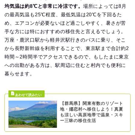
均気温は約8℃と非常に冷涼です。
場所によっては8月
の最高気温も25℃程度、最低気温は20℃を下回るた
め、エアコンが必要ないほど過ごしやすく、暑さが苦
手な方には特におすすめの移住先と言えるでしょう。
万座・鹿沢口駅から軽井沢駅行きのバスに乗り、そこ
から長野新幹線を利用することで、東京駅まで合計約2
時間～2時間半でアクセスできるので、もしたまに東京
への出勤がある方は、駅周辺に住むと村内でも便利に
暮らせます。
【群馬県】関東有数のリゾート
地・嬬恋村へ移住しよう！真夏
も涼しい高原地帯で温泉・スキ
ー三昧の移住生活