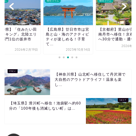
コラム
移住コラム
移住コラム
広島県】廿日市市は宮
【京都府】里山が美しい
移住先での土地探し
と山・海のアクティビ
南丹市へ移住！京都市内
のコツを紹介！物件
ィが楽しめる！子育
へ30分で通勤・通学が...
の読み方と注意点
.
2026年3月5日
2022年4
2023年10月14日
【神奈川県】山北町へ移住して丹沢湖で
大自然のアウトドアライフ！温泉も楽
し...
【埼玉県】滑川町へ移住！池袋駅へ約60
分の「100年後も消滅しない町」は...