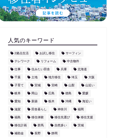
人気のキーワード
2拠点生活
お試し移住
サーフィン
テレワーク
リフォーム
中古物件
仕事
住みたい田舎
兵庫
北海道
千葉
土地
地方移住
埼玉
大阪
子育て
宮城
宮崎
山梨
山近い
岐阜
岡山
広島
徳島
愛媛
愛知
新築
栃木
沖縄
海近い
滋賀
田舎暮らし
神奈川
福岡
福島
移住体験
移住先選び
移住支援
移住計画
群馬
自然多い
茨城
補助金
長野
静岡