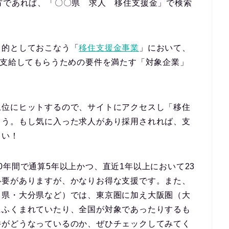
方
であれば、
「〇〇県 求人 移住支援金」
で検索
目的としておこなう「
移住支援金事業
」において、
を支給
してもらうための要件を満たす「
対象企業
」
上位にヒットするので、サイトにアクセスし「
移住
ょう。もし気に入った求人があり採用されれば、支
さい！
0年間で通算5年以上かつ、直近1年以上において23
必要がありますが、かなりお得な支援です。また、
口県・大分県など）では、東京圏に加え
大阪圏（大
にふくまれていたり、
全国が対象
であったりするも
件がどうなっているのか、ぜひチェックしてみてく