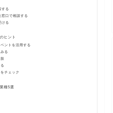
索する
定住窓口で相談する
受ける
のヒント
イベントを活用する
てみる
択肢
みる
援をチェック
業種5選