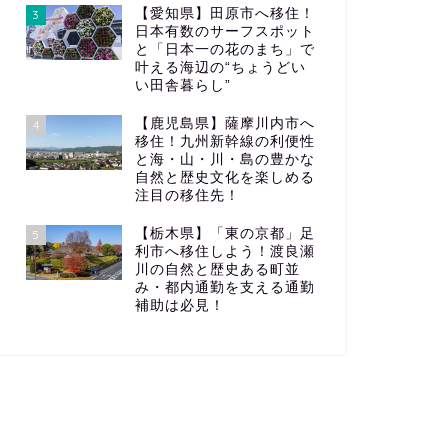
【愛知県】田原市へ移住！
3
日本有数のサーフスポット
と「日本一の花のまち」で
叶える海辺の“ちょうどい
い田舎暮らし”
【鹿児島県】薩摩川内市へ
4
移住！九州新幹線の利便性
と海・山・川・島の豊かな
自然と歴史文化を楽しめる
注目の移住先！
【栃木県】「東の京都」足
5
利市へ移住しよう！渡良瀬
川の自然と歴史ある町並
み・都内通勤を支える通勤
補助は必見！