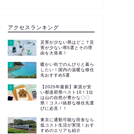
アクセスランキング
災害が少ない県はどこ？災
1
害が少ない県5選とその理
由を大発表！
暖かい街でのんびりと暮ら
2
したい！国内の温暖な移住
先おすすめ5選
【2025年最新】家賃が安
3
い都道府県ベスト10！1位
は山の自然が豊かな〇〇
県！コスパ抜群な移住先選
びに必見！！
東京に通勤可能な田舎なら
4
低コスト生活が実現！おす
すめのエリアも紹介