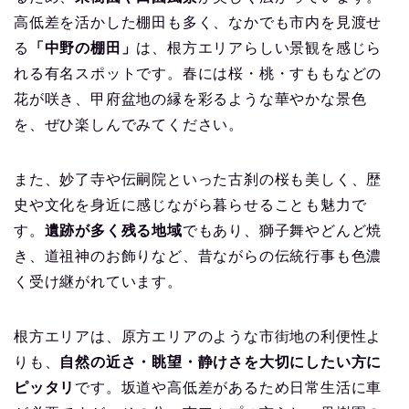
高低差を活かした棚田も多く、なかでも市内を見渡せ
る
「中野の棚田」
は、根方エリアらしい景観を感じら
れる有名スポットです。春には桜・桃・すももなどの
花が咲き、甲府盆地の縁を彩るような華やかな景色
を、ぜひ楽しんでみてください。
また、妙了寺や伝嗣院といった古刹の桜も美しく、歴
史や文化を身近に感じながら暮らせることも魅力で
す。
遺跡が多く残る地域
でもあり、獅子舞やどんど焼
き、道祖神のお飾りなど、昔ながらの伝統行事も色濃
く受け継がれています。
根方エリアは、原方エリアのような市街地の利便性よ
りも、
自然の近さ・眺望・静けさを大切にしたい方に
ピッタリ
です。坂道や高低差があるため日常生活に車