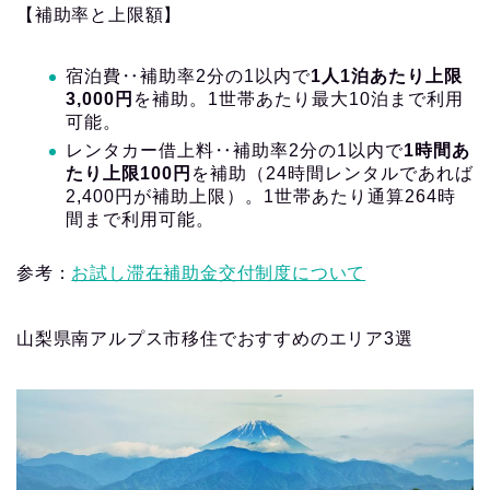
【補助率と上限額】
宿泊費‥補助率2分の1以内で
1人1泊あたり上限
3,000円
を補助。1世帯あたり最大10泊まで利用
可能。
レンタカー借上料‥補助率2分の1以内で
1時間あ
たり上限100円
を補助（24時間レンタルであれば
2,400円が補助上限）。1世帯あたり通算264時
間まで利用可能。
参考：
お試し滞在補助金交付制度について
山梨県南アルプス市移住でおすすめのエリア3選