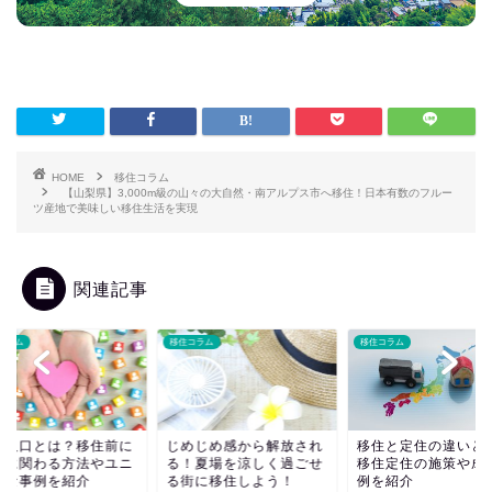
HOME
移住コラム
【山梨県】3,000m級の山々の大自然・南アルプス市へ移住！日本有数のフルー
ツ産地で美味しい移住生活を実現
関連記事
コラム
移住コラム
移住コラム
係人口とは？移住前に
じめじめ感から解放され
移住と定住の違いと
域に関わる方法やユニ
る！夏場を涼しく過ごせ
移住定住の施策や成
クな事例を紹介
る街に移住しよう！
例を紹介