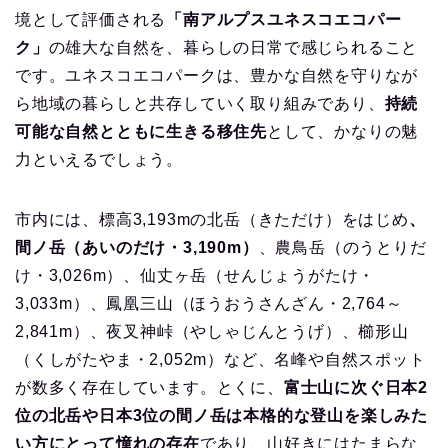
境として評価される
「南アルプスユネスコエコパー
ク」
の雄大な自然を、暮らしの日常で感じられること
です。ユネスコエコパークは、豊かな自然を守りなが
ら地域の暮らしと共存していく取り組みであり、
持続
可能な自然とともに生きる移住先
として、かなりの魅
力といえるでしょう。
市内には、標高3,193mの北岳（きただけ）をはじめ
、
間ノ岳（あいのだけ・3,190m）
、農鳥岳（のうとりだ
け・3,026m）、仙丈ヶ岳（せんじょうがたけ・
3,033m）、鳳凰三山（ほうおうさんざん・2,764～
2,841m）、夜叉神峠（やしゃじんとうげ）、櫛形山
（くしがたやま・2,052m）など、名峰や自然スポット
が数多く存在しています。とくに、
富士山に次ぐ日本2
位の北岳や日本3位の間ノ岳は本格的な登山を楽しみた
い方にとって憧れの存在
であり、山好きにはたまらな