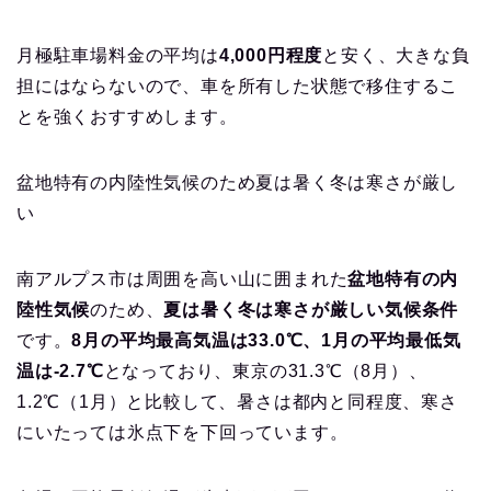
月極駐車場料金の平均は
4,000円程度
と安く、大きな負
担にはならないので、車を所有した状態で移住するこ
とを強くおすすめします。
盆地特有の内陸性気候のため夏は暑く冬は寒さが厳し
い
南アルプス市は周囲を高い山に囲まれた
盆地特有の内
陸性気候
のため、
夏は暑く冬は寒さが厳しい気候条件
です。
8月の平均最高気温は33.0℃、1月の平均最低気
温は-2.7℃
となっており、東京の31.3℃（8月）、
1.2℃（1月）と比較して、暑さは都内と同程度、寒さ
にいたっては氷点下を下回っています。