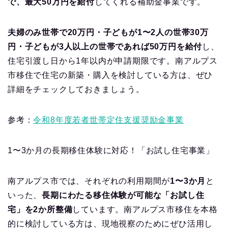
で、最大50万円を給付
してくれる補助金事業です。
夫婦のみ世帯で20万円・子どもが1〜2人の世帯30万
円・子どもが3人以上の世帯であれば50万円を給付
し、
住宅引渡し日から1年以内が申請期限です。南アルプス
市移住で住宅の新築・購入を検討している方は、ぜひ
詳細をチェックしておきましょう。
参考：
令和8年度若者世帯定住支援奨励金事業
1〜3か月の長期移住体験に対応！「お試し住宅事業」
南アルプス市では、それぞれの利用期間が
1〜3か月
と
いった、
長期にわたる移住体験が可能な「お試し住
宅」を2か所整備
しています。南アルプス市移住を本格
的に検討している方は、現地視察のためにぜひ活用し