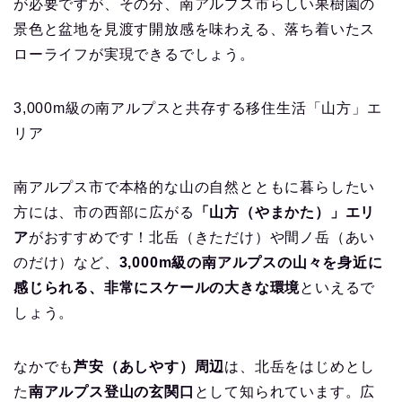
が必要ですが、その分、南アルプス市らしい果樹園の
景色と盆地を見渡す開放感を味わえる、落ち着いたス
ローライフが実現できるでしょう。
3,000m級の南アルプスと共存する移住生活「山方」エ
リア
南アルプス市で本格的な山の自然とともに暮らしたい
方には、市の西部に広がる
「山方（やまかた）」エリ
ア
がおすすめです！北岳（きただけ）や間ノ岳（あい
のだけ）など、
3,000m級の南アルプスの山々を身近に
感じられる、非常にスケールの大きな環境
といえるで
しょう。
なかでも
芦安（あしやす）周辺
は、北岳をはじめとし
た
南アルプス登山の玄関口
として知られています。広