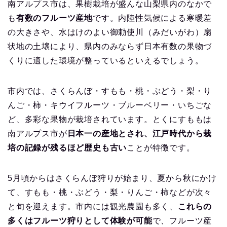
南アルプス市は、果樹栽培が盛んな山梨県内のなかで
も
有数のフルーツ産地
です。内陸性気候による寒暖差
の大きさや、水はけのよい御勅使川（みだいがわ）扇
状地の土壌により、県内のみならず日本有数の果物づ
くりに適した環境が整っているといえるでしょう。
市内では、さくらんぼ・すもも・桃・ぶどう・梨・り
んご・柿・キウイフルーツ・ブルーベリー・いちごな
ど、多彩な果物が栽培されています。とくにすももは
南アルプス市が
日本一の産地とされ、江戸時代から栽
培の記録が残るほど歴史も古い
ことが特徴です。
5月頃からはさくらんぼ狩りが始まり、夏から秋にかけ
て、すもも・桃・ぶどう・梨・りんご・柿などが次々
と旬を迎えます。市内には観光農園も多く、
これらの
多くはフルーツ狩りとして体験が可能
で、フルーツ産