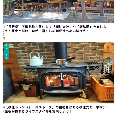
0
2
6
年
0
1
【長野県】下諏訪町へ移住して「諏訪大社」や「諏訪湖」を楽しも
月
2
う！歴史と伝統・自然・暮らしの利便性も高い移住先！
6
日
移
住
コ
ラ
ム
2
0
2
5
年
0
7
【移住トレンド】「薪ストーブ」の補助金がある移住先を一挙紹介！
月
2
誰もが憧れるライフスタイルを実現しよう！
8