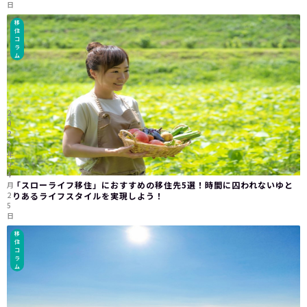
日
移
住
コ
ラ
ム
2
0
2
5
年
0
4
「スローライフ移住」におすすめの移住先5選！時間に囚われないゆと
月
2
りあるライフスタイルを実現しよう！
5
日
移
住
コ
ラ
ム