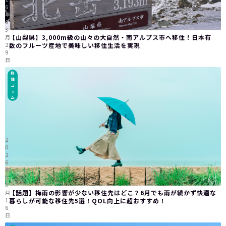
6
年
0
3
【山梨県】3,000m級の山々の大自然・南アルプス市へ移住！日本有
月
2
数のフルーツ産地で美味しい移住生活を実現
9
日
移
住
コ
ラ
ム
2
0
2
6
年
0
3
【話題】梅雨の影響が少ない移住先はどこ？6月でも雨が続かず快適な
月
1
暮らしが可能な移住先5選！QOL向上に超おすすめ！
6
日