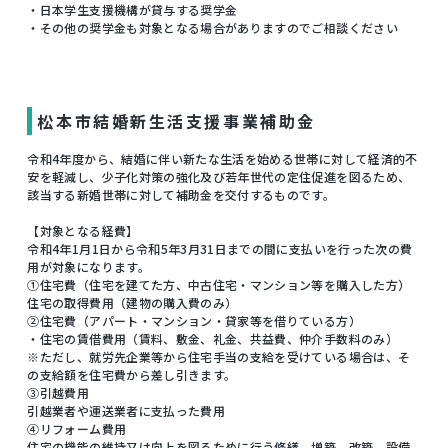
・日本学生支援機構が貸与する奨学金
・その他の奨学金も対象となる場合がありますのでご相談ください
松本市結婚新生活支援事業補助金
令和4年度から、結婚に伴い新たな生活を始める世帯に対して経済的不
安を軽減し、少子化対策の強化及び若年世代の定住促進を図るため、
該当する新婚世帯に対して補助金を交付するものです。
【対象となる経費】
令和4年1月1日から令和5年3月31日までの間に支払いを行った次の費
用が対象になります。
①住宅費（住宅を建てた方、中古住宅・マンション等を購入した方）
住宅の取得費用（建物の購入費のみ）
②住宅費（アパート・マンション・貸家等を借りている方）
・住宅の賃借費用（賃料、敷金、礼金、共益費、仲介手数料のみ）
※ただし、就労先企業等から住宅手当の支給を受けている場合は、そ
の支給額を住宅費から差し引きます。
③引越費用
引越業者や運送業者に支払った費用
④リフォーム費用
住宅の機能の維持又は向上を図るために行う修繕、増築、改築、設備