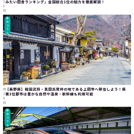
2
みたい田舎ランキング」全国総合1位の魅力を徹底解説！
5
日
移
住
コ
ラ
ム
2
0
2
4
年
1
2
【長野県】戦国武将・真田氏発祥の地である上田市へ移住しよう！県
月
2
第3位都市は豊かな自然や温泉・新幹線も利用可能
6
日
移
住
コ
ラ
ム