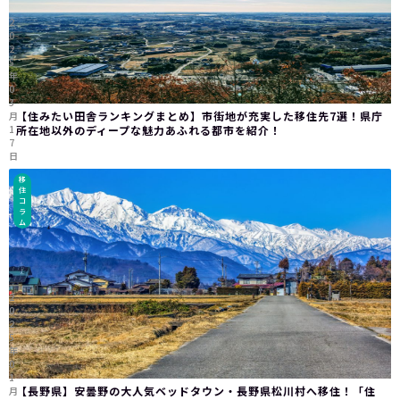
2
0
2
5
年
0
3
【住みたい田舎ランキングまとめ】市街地が充実した移住先7選！県庁
月
1
所在地以外のディープな魅力あふれる都市を紹介！
7
日
移
住
コ
ラ
ム
2
0
2
5
年
0
1
【長野県】安曇野の大人気ベッドタウン・長野県松川村へ移住！「住
月