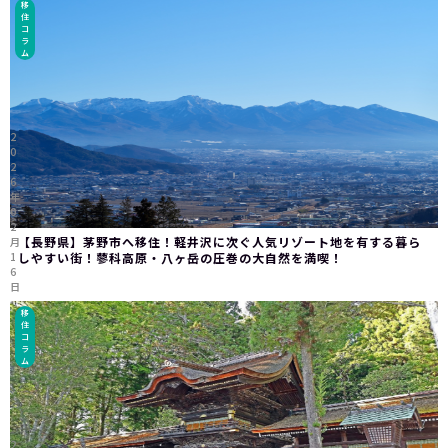
移
住
コ
ラ
ム
2
0
2
6
年
0
2
【長野県】茅野市へ移住！軽井沢に次ぐ人気リゾート地を有する暮ら
月
1
しやすい街！蓼科高原・八ヶ岳の圧巻の大自然を満喫！
6
日
移
住
コ
ラ
ム
2