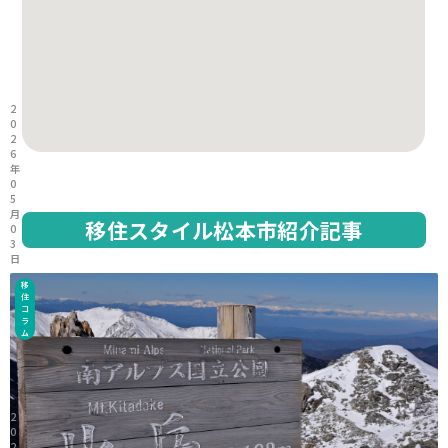
2
0
2
6
年
0
5
月
移住スタイル松本市紹介記事
0
3
日
移
住
コ
ラ
ム
2
0
2