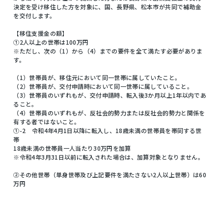
決定を受け移住した方を対象に、国、長野県、松本市が共同で補助金
を交付します。
【移住支援金の額】
①2人以上の世帯は100万円
※ただし、次の（1）から（4）までの要件を全て満たす必要がありま
す。
（1）世帯員が、移住元において同一世帯に属していたこと。
（2）世帯員が、交付申請時において同一世帯に属していること。
（3）世帯員のいずれもが、交付申請時、転入後3か月以上1年以内であ
ること。
（4）世帯員のいずれもが、反社会的勢力または反社会的勢力と関係を
有する者ではないこと。
①-2 令和4年4月1日以降に転入し、18歳未満の世帯員を帯同する世
帯
18歳未満の世帯員一人当たり30万円を加算
※令和4年3月31日以前に転入された場合は、加算対象となりません。
②その他世帯（単身世帯及び上記要件を満たさない2人以上世帯）は60
万円