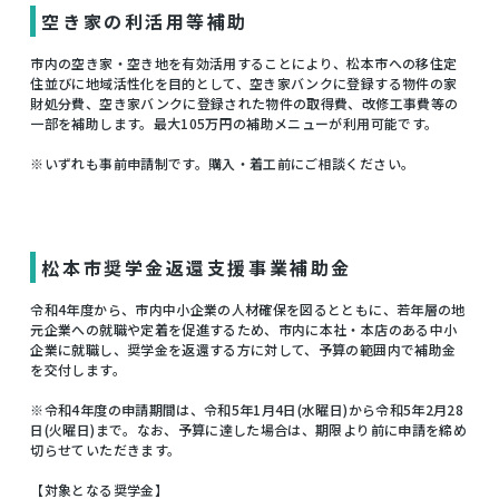
空き家の利活用等補助
市内の空き家・空き地を有効活用することにより、松本市への移住定
住並びに地域活性化を目的として、空き家バンクに登録する物件の家
財処分費、空き家バンクに登録された物件の取得費、改修工事費等の
一部を補助します。最大105万円の補助メニューが利用可能です。
※いずれも事前申請制です。購入・着工前にご相談ください。
松本市奨学金返還支援事業補助金
令和4年度から、市内中小企業の人材確保を図るとともに、若年層の地
元企業への就職や定着を促進するため、市内に本社・本店のある中小
企業に就職し、奨学金を返還する方に対して、予算の範囲内で補助金
を交付します。
※令和4年度の申請期間は、令和5年1月4日(水曜日)から令和5年2月28
日(火曜日)まで​。なお、予算に達した場合は、期限より前に申請を締め
切らせていただきます。
【対象となる奨学金】