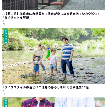
年
0
9
【岡山県】美作市は自然豊かで温泉が楽しめる観光地！魅力や移住す
月
0
るメリットを解説
2
日
移
住
コ
ラ
ム
2
0
2
2
年
0
3
月
0
ライフスタイル移住とは？理想の暮らしを叶える移住先12選
9
日
移
住
コ