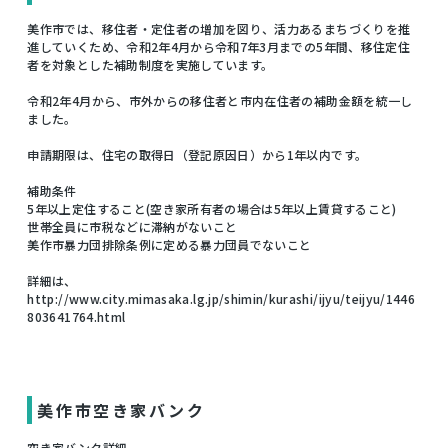
美作市では、移住者・定住者の増加を図り、活力あるまちづくりを推
進していくため、令和2年4月から令和7年3月までの5年間、移住定住
者を対象とした補助制度を実施しています。
令和2年4月から、市外からの移住者と市内在住者の補助金額を統一し
ました。
申請期限は、住宅の取得日（登記原因日）から1年以内です。
補助条件
5年以上定住すること(空き家所有者の場合は5年以上賃貸すること)
世帯全員に市税などに滞納がないこと
美作市暴力団排除条例に定める暴力団員でないこと
詳細は、
http://www.city.mimasaka.lg.jp/shimin/kurashi/ijyu/teijyu/1446
803641764.html
美作市空き家バンク
空き家バンク詳細