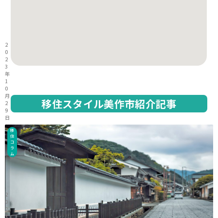
2
0
2
3
年
1
0
月
移住スタイル美作市紹介記事
2
9
日
移
住
コ
ラ
ム
2
0
2
3