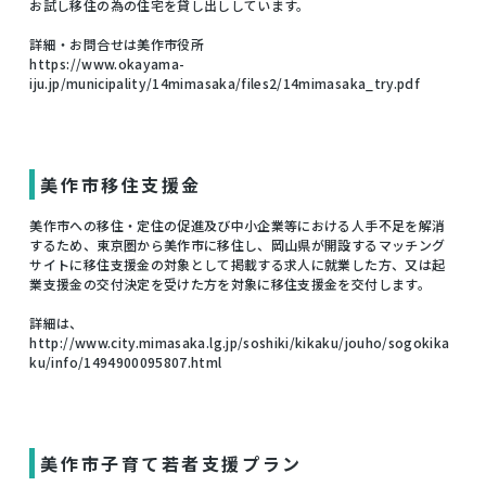
お試し移住の為の住宅を貸し出ししています。
詳細・お問合せは美作市役所
https://www.okayama-
iju.jp/municipality/14mimasaka/files2/14mimasaka_try.pdf
美作市移住支援金
美作市への移住・定住の促進及び中小企業等における人手不足を解消
するため、東京圏から美作市に移住し、岡山県が開設するマッチング
サイトに移住支援金の対象として掲載する求人に就業した方、又は起
業支援金の交付決定を受けた方を対象に移住支援金を交付します。
詳細は、
http://www.city.mimasaka.lg.jp/soshiki/kikaku/jouho/sogokika
ku/info/1494900095807.html
美作市子育て若者支援プラン