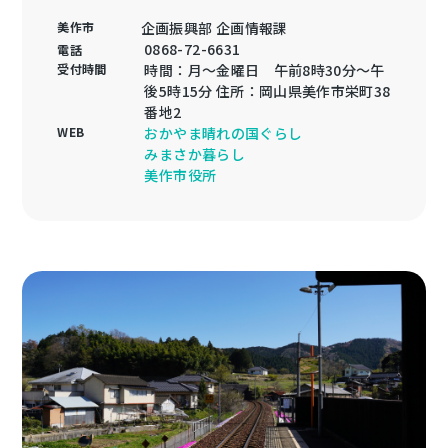
美作市
企画振興部 企画情報課
0868-72-6631
電話
受付時間
時間：月〜金曜日 午前8時30分〜午
後5時15分 住所：岡山県美作市栄町38
番地2
WEB
おかやま晴れの国ぐらし
みまさか暮らし
美作市役所