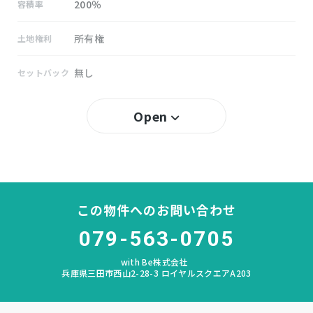
200％
容積率
所有権
土地権利
無し
セットバック
広野
小学校区
Open
長坂
中学校区
－
私道負担
この物件へのお問い合わせ
なし
建築条件
079-563-0705
宅地
地目
with Be株式会社
兵庫県三田市西山2-28-3 ロイヤルスクエアA203
更地
現況
相談
引渡時期