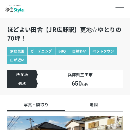
ほどよい田舎【JR広野駅】更地☆ゆとりの
70坪！
家庭菜園
ガーデニング
BBQ
自然多い
ベットタウン
山が近い
兵庫県三田市
所在地
650
価格
万円
写真・間取り
地図