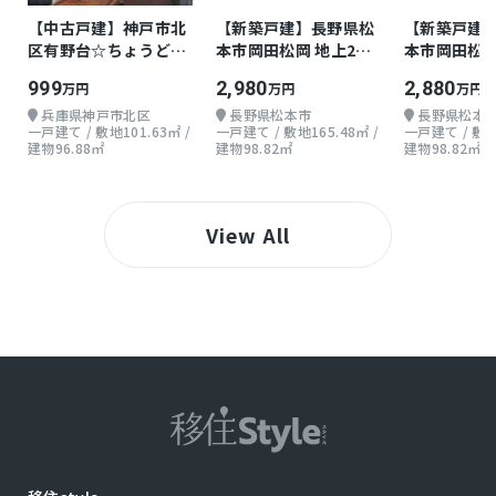
【中古戸建】神戸市北
【新築戸建】長野県松
【新築戸建
区有野台☆ちょうどよ
本市岡田松岡 地上2階
本市岡田松岡
い戸建て
3LDK
3LDK
999
2,980
2,880
万円
万円
万円
兵庫県神戸市北区
長野県松本市
長野県松本
一戸建て / 敷地101.63㎡ /
一戸建て / 敷地165.48㎡ /
一戸建て / 敷地1
建物96.88㎡
建物98.82㎡
建物98.82㎡
View All