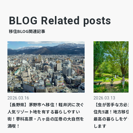
－
上水道
BLOG Related posts
－
下水道
移住BLOG関連記事
－
ガス
調整区域
都市計画
－
用途地域
－
設備・条件
2026.03.16
2026.03.13
※調整区域ですが、住宅の建築可能なエリアで
備考
【長野県】茅野市へ移住！軽井沢に次ぐ
【虫が苦手な方必見
す。
人気リゾート地を有する暮らしやすい
住先5選！地方移住
街！蓼科高原・八ヶ岳の圧巻の大自然を
最高の暮らしをゲッ
仲介
取引態様
満喫！
します