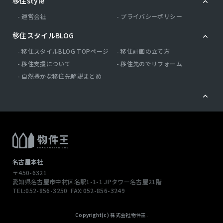
移住style
運営会社
プライバシーポリシー
移住スタイルBLOG
移住スタイルBLOG TOPページ
移住計画の立て方
移住支援について
移住先のでリフォーム
自然豊かな移住先解説まとめ
名古屋本社
〒450-6321
愛知県名古屋市中村区名駅1-1-1
JPタワー名古屋21階
TEL:052-856-3250
FAX:052-856-3249
この物件へのお問い合わせ
Copyright(c) 株式会社物件王.
079-563-0705