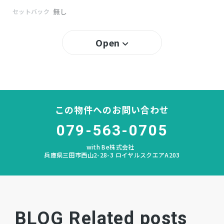
無し
セットバック
三田
小学校区
Open
八景
中学校区
－
私道負担
この物件へのお問い合わせ
あり
建築条件
079-563-0705
宅地
地目
with Be株式会社
兵庫県三田市西山2-28-3 ロイヤルスクエアA203
更地
現況
相談
引渡時期
公共
上水道
BLOG Related posts