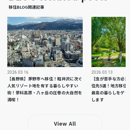
公共
下水道
移住BLOG関連記事
都市ガス
ガス
－
都市計画
1種住居
用途地域
コタニ住研の建築条件あり
設備・条件
2026.03.16
2026.03.13
－
備考
【長野県】茅野市へ移住！軽井沢に次ぐ
【虫が苦手な方必見
人気リゾート地を有する暮らしやすい
住先5選！地方移住
仲介
取引態様
街！蓼科高原・八ヶ岳の圧巻の大自然を
最高の暮らしをゲッ
満喫！
します
View All