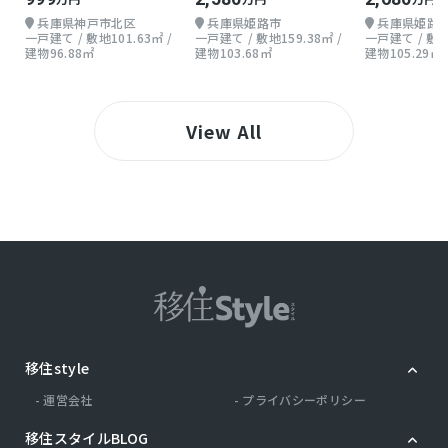
兵庫県神戸市北区
兵庫県姫路市
兵庫県姫路
一戸建て / 敷地101.63㎡ /
一戸建て / 敷地159.38㎡ /
一戸建て / 敷地1
建物96.88㎡
建物103.68㎡
建物105.29㎡
View All
移住style
運営会社
プライバシーポリシー
移住スタイルBLOG