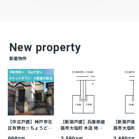
New property
新着物件
#自然多い
#山が近い
#ベットタウン
#高速IC周辺
【中古戸建】神戸市北
【新築戸建】兵庫県姫
【新築戸建
区有野台☆ちょうどよ
路市大塩町 木造 地上2
路市大塩町 
い戸建て
階 4LDKLDK
階 4LDKLDK
999
2,580
2,680
万円
万円
万円