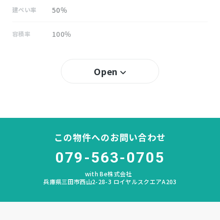
50％
建ぺい率
100％
容積率
所有権
土地権利
Open
無し
セットバック
狭間
小学校区
狭間
中学校区
この物件へのお問い合わせ
079-563-0705
なし
私道負担
with Be株式会社
なし
建築条件
兵庫県三田市西山2-28-3 ロイヤルスクエアA203
宅地
地目