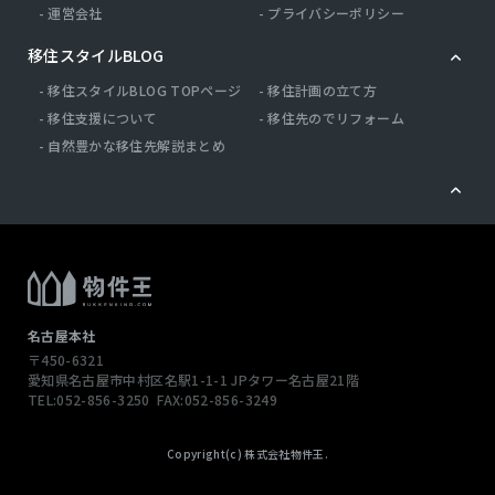
運営会社
プライバシーポリシー
移住スタイルBLOG
移住スタイルBLOG TOPページ
移住計画の立て方
移住支援について
移住先のでリフォーム
自然豊かな移住先解説まとめ
名古屋本社
〒450-6321
愛知県名古屋市中村区名駅1-1-1
JPタワー名古屋21階
TEL:052-856-3250
FAX:052-856-3249
この物件へのお問い合わせ
Copyright(c) 株式会社物件王.
079-563-0705
with Be株式会社
兵庫県三田市西山2-28-3 ロイヤルスクエアA203