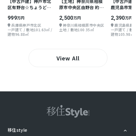
【中古戸建】神戸市北
【土地】神奈川県相模
【中古戸建
区有野台☆ちょうどよ
原市中央区由野台 約
鹿児島市常盤 
い戸建て
30.35坪
999
2,500
2,390
万円
万円
万円
兵庫県神戸市北区
神奈川県相模原市中央区
鹿児島県鹿
一戸建て / 敷地101.63㎡ /
土地 / 敷地100.35㎡
一戸建て / 敷地1
建物96.88㎡
建物105.98㎡
View All
移住style