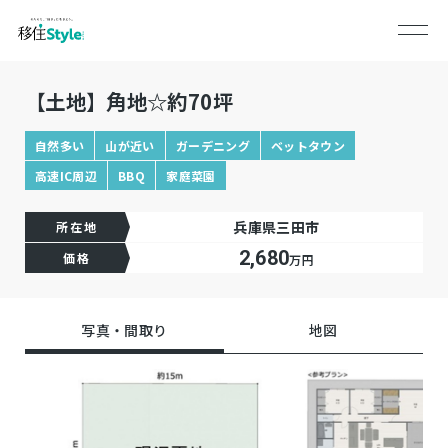
【土地】角地☆約70坪
自然多い
山が近い
ガーデニング
ベットタウン
高速IC周辺
BBQ
家庭菜園
兵庫県三田市
所在地
2,680
価格
万円
写真・間取り
地図