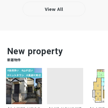
差少ない土地 ※低層住宅が中心の落ち着いた住
View All
環境・子育て世帯にオススメ
仲介
取引態様
New property
新着物件
#自然多い
#山が近い
#ベットタウン
#高速IC周辺