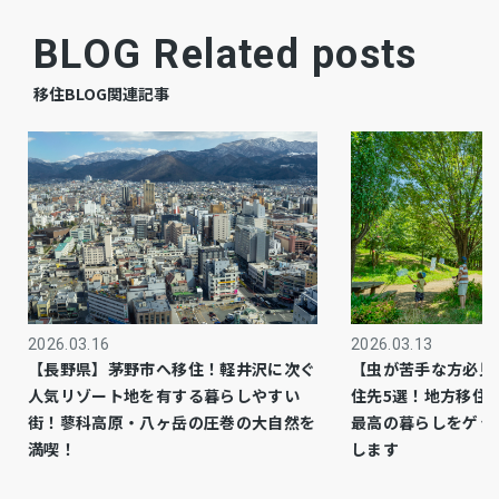
更地
現況
BLOG Related posts
相談
引渡時期
移住BLOG関連記事
公共
上水道
公共
下水道
都市ガス
ガス
市街化区域
都市計画
1種低層
用途地域
2026.03.16
2026.03.13
【長野県】茅野市へ移住！軽井沢に次ぐ
【虫が苦手な方必見
人気リゾート地を有する暮らしやすい
住先5選！地方移住
側溝、角地
設備・条件
街！蓼科高原・八ヶ岳の圧巻の大自然を
最高の暮らしをゲッ
満喫！
します
※お好きなハウスメーカー・工務店で理想の住ま
備考
いを実現可能 ※整形地・住宅用地に最適・高低