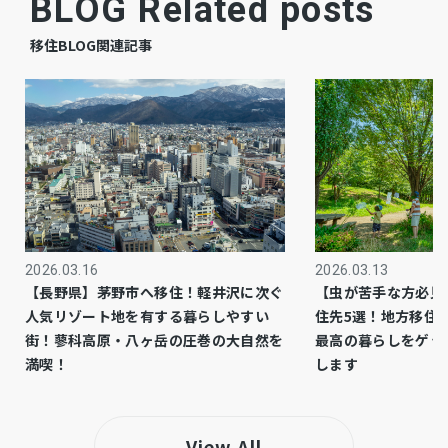
BLOG Related posts
建築中
現況
移住BLOG関連記事
相談
引渡時期
有
駐車場
公共
上水道
公共
下水道
都市ガス
ガス
2026.03.16
2026.03.13
【長野県】茅野市へ移住！軽井沢に次ぐ
【虫が苦手な方必見
－
都市計画
人気リゾート地を有する暮らしやすい
住先5選！地方移住
街！蓼科高原・八ヶ岳の圧巻の大自然を
最高の暮らしをゲッ
1種低層
用途地域
満喫！
します
側溝、コタニ住研施工、モデルハウス、リビン
設備・条件
グ吹抜け
View All