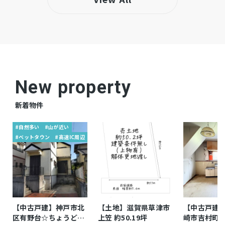
小学校：神戸市立八多学園（指定外通学：神戸
備考
市立鹿の子台小学校）
中学校：神戸市立八多学園（指定外通学：神戸
市立北神戸中学校）
New property
仲介
取引態様
新着物件
#自然多い
#山が近い
#ベットタウン
#高速IC周辺
【中古戸建】神戸市北
【土地】滋賀県草津市
【中古戸建
区有野台☆ちょうどよ
上笠 約50.19坪
崎市吉村町 4