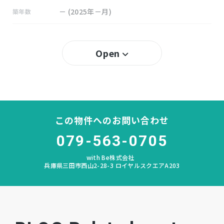
－ (2025年－月)
築年数
50％
建ぺい率
Open
100％
容積率
所有権
土地権利
木造
構造および階数
この物件へのお問い合わせ
義務教育学校八多学園
小学校区
079-563-0705
with Be株式会社
義務教育学校八多学園
中学校区
兵庫県三田市西山2-28-3 ロイヤルスクエアA203
－
私道負担
宅地
地目