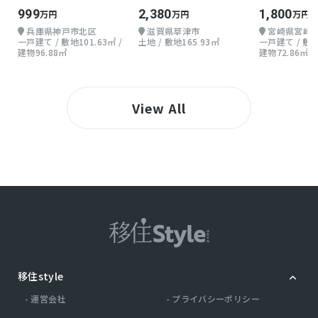
い戸建て
999
2,380
1,800
万円
万円
万円
兵庫県神戸市北区
滋賀県草津市
宮崎県宮崎
一戸建て / 敷地101.63㎡ /
土地 / 敷地165.93㎡
一戸建て / 敷地1
建物96.88㎡
建物72.86㎡
View All
移住style
運営会社
プライバシーポリシー