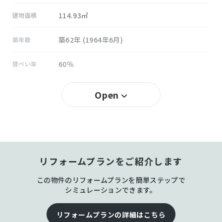
114.93㎡
建物面積
築62年 (1964年6月)
築年数
60％
建ぺい率
100％
容積率
Open
所有権
土地権利
木造 地上2階建
構造および階数
リフォームプランをご紹介します
藍
小学校区
この物件のリフォームプランを簡単ステップで
藍
中学校区
シミュレーションできます。
－
私道負担
リフォームプランの詳細はこちら