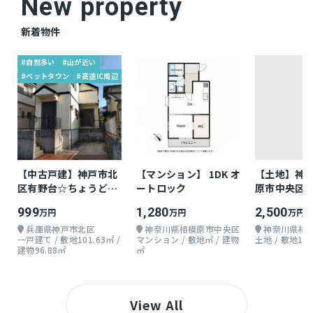
New property
新着物件
#自然多い
#山が近い
#ベットタウン
#高速IC周辺
【中古戸建】神戸市北
【マンション】 1DK オ
【土地】神
区有野台☆ちょうどよ
ートロック
原市中央区由
い戸建て
30.35坪
999
1,280
2,500
万円
万円
万円
兵庫県神戸市北区
神奈川県相模原市中央区
神奈川県相
一戸建て / 敷地101.63㎡ /
マンション / 敷地㎡ / 建物
土地 / 敷地100
建物96.88㎡
㎡
View All