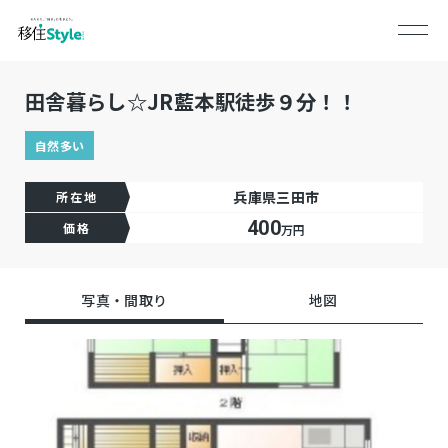
田舎暮らし☆JR藍本駅徒歩９分！！
自然多い
兵庫県三田市
所在地
400
価格
万円
写真・間取り
地図