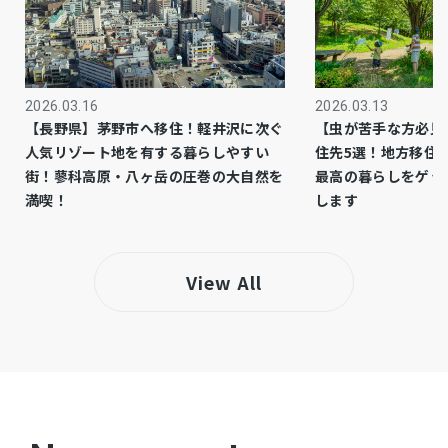
側溝、システムキッチン、シャンプードレッサ
設備・条件
ー、洗浄便座、1BOX駐車可、駐車場２台分、
田園風景、庭
2026.03.16
2026.03.13
※三田市空き家バンク登録物件。内覧の際には
備考
【長野県】茅野市へ移住！軽井沢に次ぐ
【虫が苦手な方必見
空き家バンク利用者登録が必要です。 ※契
人気リゾート地を有する暮らしやすい
住先5選！地方移住
街！蓼科高原・八ヶ岳の圧巻の大自然を
最高の暮らしをゲッ
約不適合責任免責 ※隣地への越境あり（合
満喫！
します
意書あり）
仲介
取引態様
View All