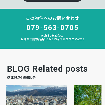
宅地
地目
この物件へのお問い合わせ
空
現況
079-563-0705
相談
引渡時期
with Be株式会社
兵庫県三田市西山2-28-3 ロイヤルスクエアA203
有
駐車場
－
上水道
－
下水道
BLOG Related posts
－
ガス
移住BLOG関連記事
調整区域
都市計画
定無
用途地域