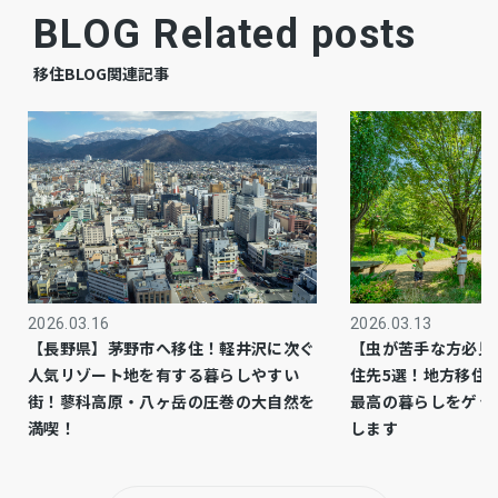
BLOG Related posts
宅地
地目
移住BLOG関連記事
完成済
現況
相談
引渡時期
有
駐車場
公共
上水道
公共
下水道
2026.03.16
2026.03.13
【長野県】茅野市へ移住！軽井沢に次ぐ
【虫が苦手な方必見
人気リゾート地を有する暮らしやすい
住先5選！地方移住
都市ガス
ガス
街！蓼科高原・八ヶ岳の圧巻の大自然を
最高の暮らしをゲッ
満喫！
します
市街化区域
都市計画
1種低層
用途地域