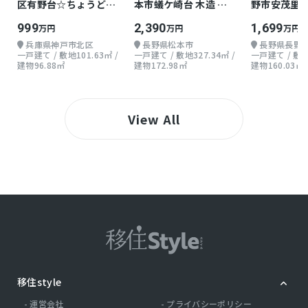
区有野台☆ちょうどよ
本市蟻ケ崎台 木造 地
野市安茂里小
い戸建て
上2階 5LDK
地上2階 5SL
999
2,390
1,699
万円
万円
万円
兵庫県神戸市北区
長野県松本市
長野県長野
一戸建て / 敷地101.63㎡ /
一戸建て / 敷地327.34㎡ /
一戸建て / 敷地2
建物96.88㎡
建物172.98㎡
建物160.03㎡
View All
移住style
運営会社
プライバシーポリシー