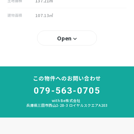
137.21㎡
土地面積
107.13㎡
建物面積
－ (2026年3月)
築年数
Open
50％
建ぺい率
100％
容積率
所有権
土地権利
この物件へのお問い合わせ
079-563-0705
木造 地上2階建
構造および階数
with Be株式会社
ありの台
小学校区
兵庫県三田市西山2-28-3 ロイヤルスクエアA203
有馬
中学校区
－
私道負担