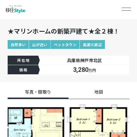
★マリンホームの新築戸建て★全２棟！
自然多い
山が近い
ベットタウン
高速IC周辺
兵庫県神戸市北区
所在地
3,280
価格
万円
写真・間取り
地図