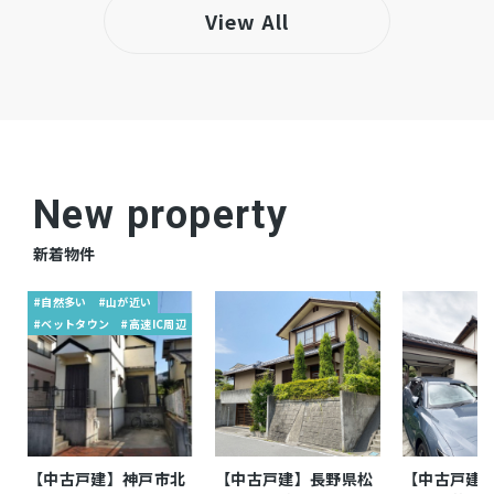
View All
システムキッチン、カウンターキッチン、シャ
設備・条件
ンプードレッサー、洗浄便座、浴室乾燥機、床
暖房、複層ガラス、ウォークインクローゼッ
ト、モニタ付インターホン、1BOX駐車可、駐
車場２台分、床下収納、トイレ２箇所、【マリ
ンホーム施工】ZEH水準省エネ住宅、耐震等級
New property
３、両面道路、並列２台駐車、乾太くん
新着物件
【アフターサービス付】10年間の無料点検つき
備考
#自然多い
#山が近い
#ベットタウン
#高速IC周辺
仲介
取引態様
【中古戸建】神戸市北
【中古戸建】長野県松
【中古戸建